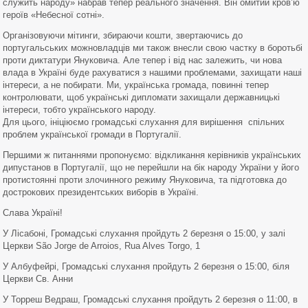
служить народу» набрав тепер реального значення. Він омитий кров’ю
героїв «Небесної сотні».
Організовуючи мітинги, збираючи кошти, звертаючись до
португальських можновладців ми також внесли свою частку в боротьбі
проти диктатури Януковича. Але тепер і від нас залежить, чи нова
влада в Україні буде рахуватися з нашими проблемами, захищати наші
інтереси, а не побирати. Ми, українська громада, повинні тепер
контролювати, щоб українські дипломати захищали державницькі
інтереси, тобто українського народу.
Для цього, ініціюємо громадські слухання для вирішення спільних
проблем української громади в Португалії.
Першими ж питаннями пропонуємо: відкликання керівників українських
дипустанов в Португалії, що не перейшли на бік народу України у його
протистоянні проти злочинного режиму Януковича, та підготовка до
дострокових президентських виборів в Україні.
Слава Україні!
У Лісабоні, Громадські слухання пройдуть 2 березня
о 15:00
, у залі
Церкви São Jorge de Arroios, Rua Alves Torgo, 1
У Албуфейрі, Громадські слухання пройдуть 2 березня о 15:00, біля
Церкви Св. Анни
У Торреш Ведраш,
Громадські слухання пройдуть 2 березня о 11:00, в