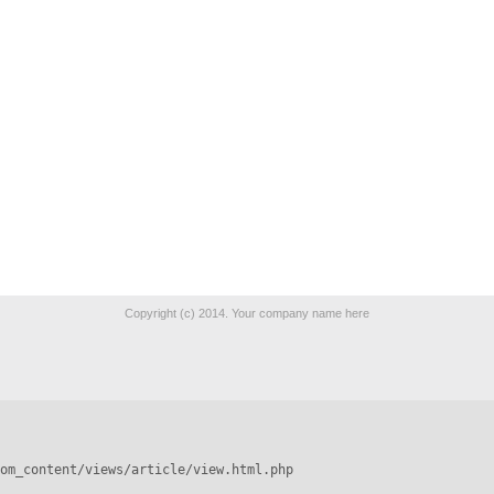
Copyright (c) 2014. Your company name here
om_content/views/article/view.html.php
