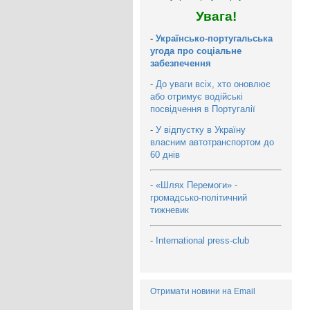
Увага!
-
Українсько-португальська
угода про соціальне
забезпечення
-
До уваги всіх, хто оновлює
або отримує водійські
посвідчення в Португалії
-
У відпустку в Україну
власним автотранспортом до
60 днів
-
«Шлях Перемоги» -
громадсько-політичний
тижневик
-
International press-club
Отримати новини на Email