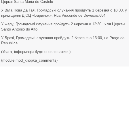
Церкві Santa Maria do Castelo
У Віла Нова да Гая,
Громадські слухання пройдуть 1 березня о 18:00, у
приміщенні ДЮЦ «Барвінок», Rua Visconde de Devesas,684
У Фару,
Громадські слухання пройдуть 2 березня о 12:30,
біля
Церкви
Santo Antonio do Alto
У Бразі,
Громадські слухання пройдуть 2 березня о 13:00,
на Praça da
Republiсa
(Увага, інформація буде оновлюватися)
{module mod_knopka_comments}