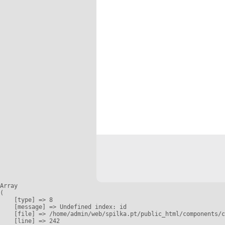
Array

(

    [type] => 8

    [message] => Undefined index: id

    [file] => /home/admin/web/spilka.pt/public_html/components/c
    [line] => 242
