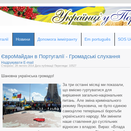
галії
Новини
Допомога іммігранту
Em português
SOS Uc
ЄвроМайдан в Португалії - Громадські слухання
Надрукувати
E-mail
Створено: 28 лютого 2014
Дата публікації
Перегляди: 10527
Шановна українська громадо!
За три останні місяці ми показали,
що вміємо гуртуватися для
вирішення загально-національних
питань. Але зміна кримінального
режиму Януковича, не було єдиною
самоціллю теперішньої боротьби
українського народу. Ми змінили
наше ставлення до суспільних
відносин з владою. Вираз: «Влада