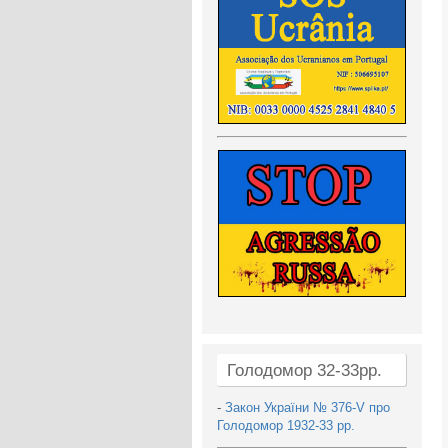
Голодомор 32-33рр.
-
Закон України № 376-V про
Голодомор 1932-33 рр.