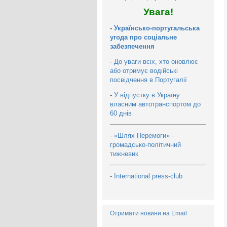
Увага!
-
Українсько-португальська
угода про соціальне
забезпечення
-
До уваги всіх, хто оновлює
або отримує водійські
посвідчення в Португалії
-
У відпустку в Україну
власним автотранспортом до
60 днів
-
«Шлях Перемоги» -
громадсько-політичний
тижневик
-
International press-club
Отримати новини на Email