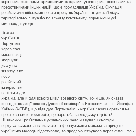
корінними жителями: кримськими татарами, українцями, росіянами та
предствниками інших націй, що є громадянами України. Окупація
російськими військами несе загрозу як Україні, так дистабілізує
територіальну ситуацію по всьому континенту, порушуючи усі
міжнародні угоди.
Вкотре
українці в
Португалії,
через свої
масові акції
звернули
увагу на
загрозу, яку
несе
російський
імперіалізм
не тільки для
України, але й для всього цивілізованого світу. Точніше, як сказав
сьогодні на акції ректор Духовної семінарії в Брюховичах – о. Йосафат
Хайник (ЧСВВ), що відвідує Португалію: - українці зараз боряться не
просто за свою територію, це поротьба за людську гідність!
Ці заклики і роз'яснення українських реалій звучали сьогодні
португальською, англійською та фрацузькими мовами, а присутня
українська молодь підготувала, та продемонструвала через флеш моб,