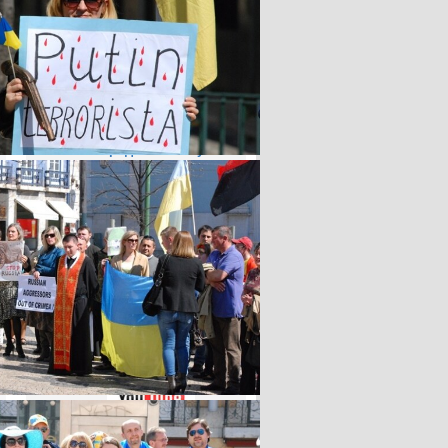
УГКЦ у Португалії
Розпорядок Богослужінь
Уроки португальської
мови
Відеоархів Спілки: