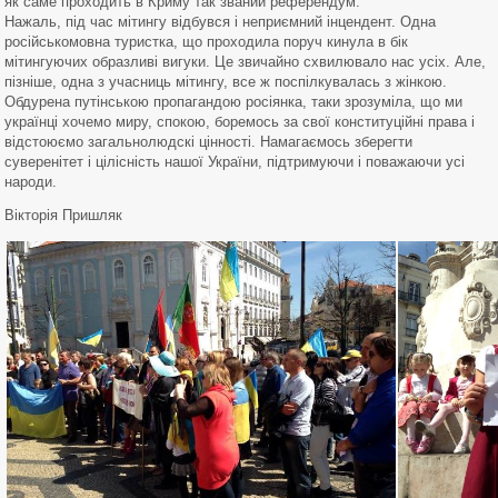
як саме проходить в Криму так званий референдум.
Нажаль, під час мітингу відбувся і неприємний інцендент. Одна
російськомовна туристка, що проходила поруч кинула в бік
мітингуючих образливі вигуки. Це звичайно схвилювало нас усіх. Але,
пізніше, одна з учасниць мітингу, все ж поспілкувалась з жінкою.
Обдурена путінською пропагандою росіянка, таки зрозуміла, що ми
українці хочемо миру, спокою, боремось за свої конституційні права і
відстоюємо загальнолюдскі цінності. Намагаємось зберегти
суверенітет і цілісність нашої України, підтримуючи і поважаючи усі
народи.
Вікторія Пришляк