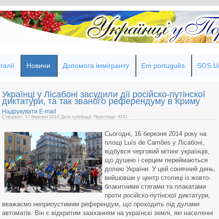
галії
Новини
Допомога іммігранту
Em português
SOS Uc
Українці у Лісабоні засудили дії російско-путінскої
диктатури, та так званого референдуму в Криму
Надрукувати
E-mail
Створено: 17 березня 2014
Дата публікації
Перегляди: 9241
Сьогодні, 16 березня 2014 року на
площі Luís de Camões у Лісабоні,
відбувся черговий мітинг українців,
що душею і серцем переймаються
долею України. У цей сонячний день,
вийшовши у центр столиці із жовто-
блакитними стягами та плакатами
проти російско-путінскої диктатури,
вважаємо неприпустимим референдум, що проходить під дулами
автоматів. Він є відкритим зазіханням на українскі землі, які населенні