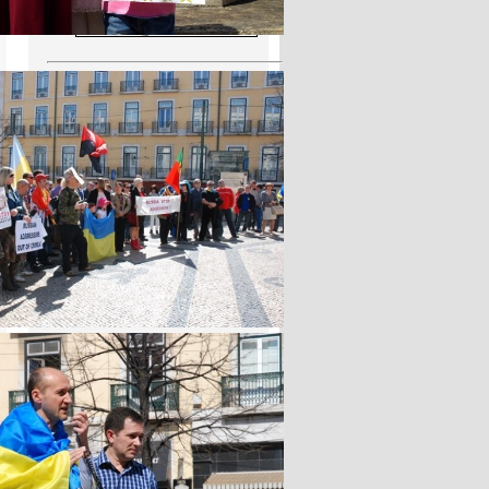
Читати Українською!
Бібліотека у Португалії
R. Saco 1, 1150-311 Lisboa
Громадське незалежне
телебачення
«Тризуб TV»