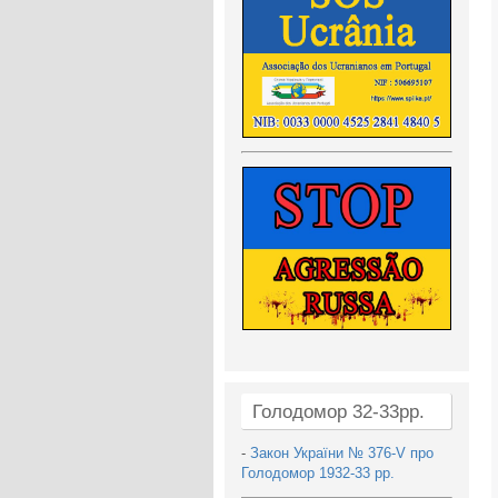
Голодомор 32-33рр.
-
Закон України № 376-V про
Голодомор 1932-33 рр.