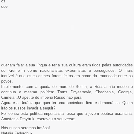
os
que
queriam falar a sua língua e ter a sua cultura eram tidos pelas autoridades
do Kremelim como nacionalistas extremistas e perseguidos. O mais
incrível é que estes crimes foram feitos em nome da irmandade entre os
povos.
Infelizmente, com a queda do muro de Berlim, a Rússia não mudou e
continua a mesma política: Trans Dnyestrovie, Chechenia, Georgia,
Crimeia...O apetite do império Russo não para.
Agora é a Ucrânia que quer ter uma sociedade livre e democrática. Quem
irão os russos invadir a seguir?
Foi contra esta política imperialista russa que a jovem poetisa ucraniana,
Anastasia Dmytruk, escreveu o seu verso:
Nós nunca seremos irmãos!
Natalia Fedorchuk