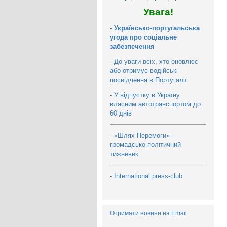
Увага!
-
Українсько-португальська
угода про соціальне
забезпечення
-
До уваги всіх, хто оновлює
або отримує водійські
посвідчення в Португалії
-
У відпустку в Україну
власним автотранспортом до
60 днів
-
«Шлях Перемоги» -
громадсько-політичний
тижневик
-
International press-club
Отримати новини на Email