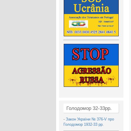
Голодомор 32-33рр.
-
Закон України № 376-V про
Голодомор 1932-33 рр.