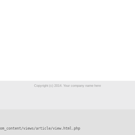
Copyright (c) 2014. Your company name here
om_content/views/article/view.html.php
