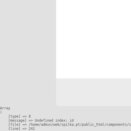
Array

(

    [type] => 8

    [message] => Undefined index: id

    [file] => /home/admin/web/spilka.pt/public_html/components/c
    [line] => 242
