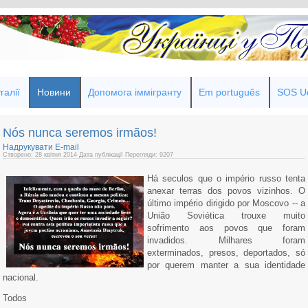
галії
Новини
Допомога іммігранту
Em português
SOS Uc
Nós nunca seremos irmãos!
Надрукувати
E-mail
Створено: 28 квітня 2014
Дата публікації
Перегляди: 9207
Há seculos que o império russo tenta
anexar terras dos povos vizinhos. O
último império dirigido por Moscovo -- a
União Soviética trouxe muito
sofrimento aos povos que foram
invadidos. Milhares foram
exterminados, presos, deportados, só
por querem manter a sua identidade
nacional.
Todos