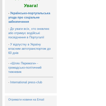
Увага!
-
Українсько-португальська
угода про соціальне
забезпечення
-
До уваги всіх, хто оновлює
або отримує водійські
посвідчення в Португалії
-
У відпустку в Україну
власним автотранспортом до
60 днів
-
«Шлях Перемоги» -
громадсько-політичний
тижневик
-
International press-club
Отримати новини на Email