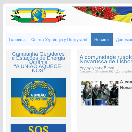
Головна
Спілка Українців у Португалії
Новини
Допомог
Campanha Geradores
A comunidade rusófo
e Estações de Energia
Novarússa de Lisbo
Ucrânia
“A UNIÃO AQUECE-
Надрукувати
E-mail
NOS”
Створено: 30 квітня 2014
Дата публі
A com
Novar