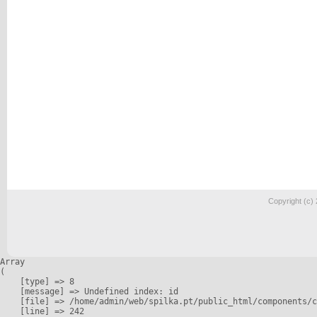
Copyright (c)
Array

(

    [type] => 8

    [message] => Undefined index: id

    [file] => /home/admin/web/spilka.pt/public_html/components/c
    [line] => 242
