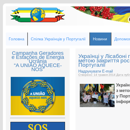
Головна
Спілка Українців у Португалії
Новини
Допомог
Campanha Geradores
Українці у Лісабон
e Estações de Energia
метою закриття рос
Ucrânia
Португалії
“A UNIÃO AQUECE-
NOS”
Надрукувати
E-mail
Створено: 14 травня 2014
Дата публ
Україн
з мето
у Порт
інформ