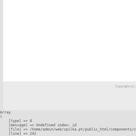
Copyright (c)
Array

(

    [type] => 8

    [message] => Undefined index: id

    [file] => /home/admin/web/spilka.pt/public_html/components/c
    [line] => 242
