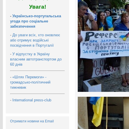
Увага!
-
Українсько-португальська
угода про соціальне
забезпечення
-
До уваги всіх, хто оновлює
або отримує водійські
посвідчення в Португалії
-
У відпустку в Україну
власним автотранспортом до
60 днів
-
«Шлях Перемоги» -
громадсько-політичний
тижневик
-
International press-club
Отримати новини на Email