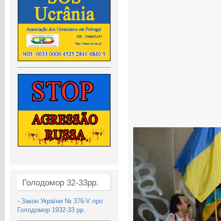
Голодомор 32-33рр.
-
Закон України № 376-V про
Голодомор 1932-33 рр.