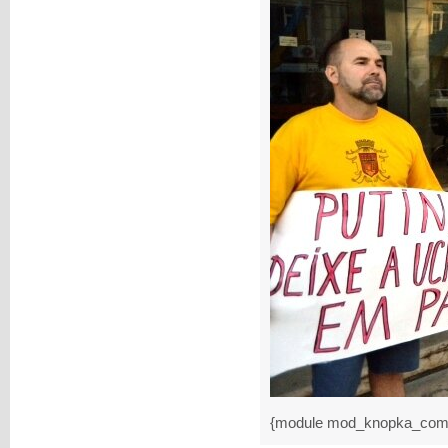
{module mod_knopka_com