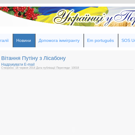
галії
Новини
Допомога іммігранту
Em português
SOS Uc
Вітання Путіну з Лісабону
Надрукувати
E-mail
Створено: 18 червня 2014
Дата публікації
Перегляди: 10018