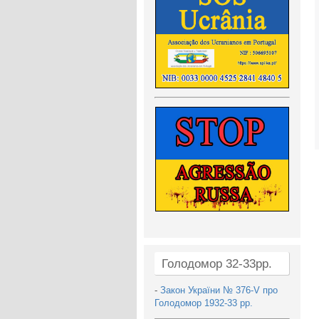
Голодомор 32-33рр.
-
Закон України № 376-V про
Голодомор 1932-33 рр.