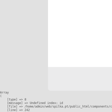
Array

(

    [type] => 8

    [message] => Undefined index: id

    [file] => /home/admin/web/spilka.pt/public_html/components/c
    [line] => 242
