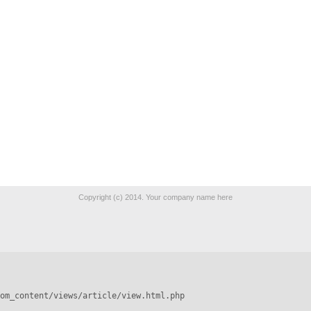
Copyright (c) 2014. Your company name here
om_content/views/article/view.html.php
