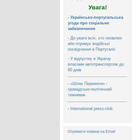
Увага!
-
Українсько-португальська
угода про соціальне
забезпечення
-
До уваги всіх, хто оновлює
або отримує водійські
посвідчення в Португалії
-
У відпустку в Україну
власним автотранспортом до
60 днів
-
«Шлях Перемоги» -
громадсько-політичний
тижневик
-
International press-club
Отримати новини на Email