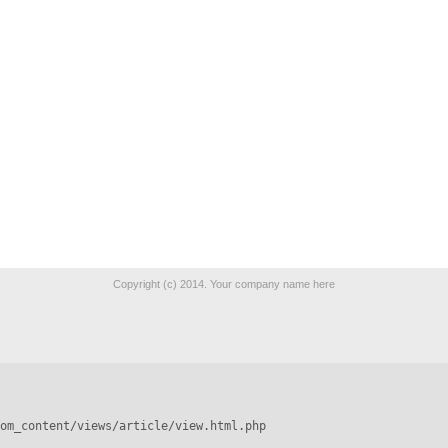
Copyright (c) 2014. Your company name here
om_content/views/article/view.html.php
