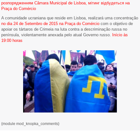
розпорядженням Câmara Municipal de Lisboa, мітинг відбудеться на
Praça do Comércio
A comunidade ucraniana que reside em Lisboa, realizará uma concentração
no dia 24 de Setembro de 2015 na
Praça do Comércio
com o objetivo de
apoiar os tártaros de Crimeia na luta contra a descriminação russa no
península, violentamente anexada pelo atual Governo russo.
Início às
19:00 horas
{module mod_knopka_comments}