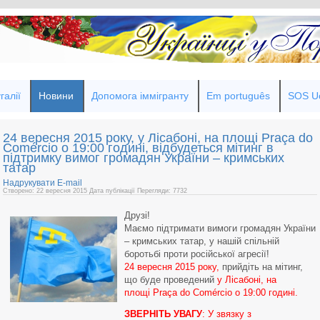
галії
Новини
Допомога іммігранту
Em português
SOS Uc
24 вересня 2015 року, у Лісабоні, на площі Praça do
Comércio о 19:00 годині, відбудеться мітинг в
підтримку вимог громадян України – кримських
татар
Надрукувати
E-mail
Створено: 22 вересня 2015
Дата публікації
Перегляди: 7732
Друзі!
Маємо підтримати вимоги громадян України
– кримських татар, у нашій спільній
боротьбі проти російської агресії!
24 вересня 2015 року,
прийдіть на мітинг,
що буде проведений
у Лісабоні, на
площі
Praça do Comércio
о 19:00 годині.
ЗВЕРНІТЬ УВАГУ
: У звязку з