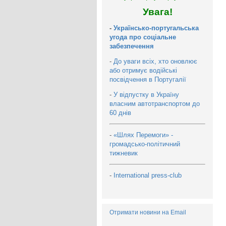
Увага!
-
Українсько-португальська
угода про соціальне
забезпечення
-
До уваги всіх, хто оновлює
або отримує водійські
посвідчення в Португалії
-
У відпустку в Україну
власним автотранспортом до
60 днів
-
«Шлях Перемоги» -
громадсько-політичний
тижневик
-
International press-club
Отримати новини на Email