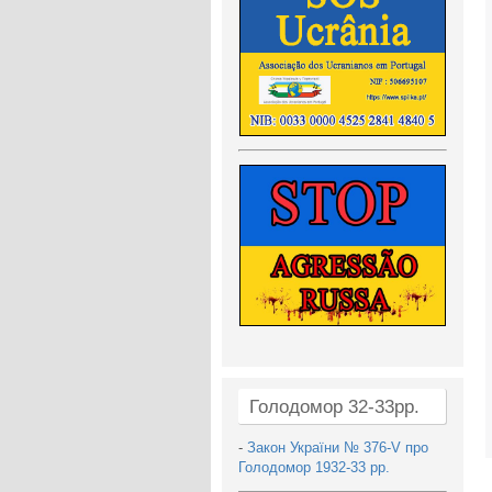
Голодомор 32-33рр.
-
Закон України № 376-V про
Голодомор 1932-33 рр.