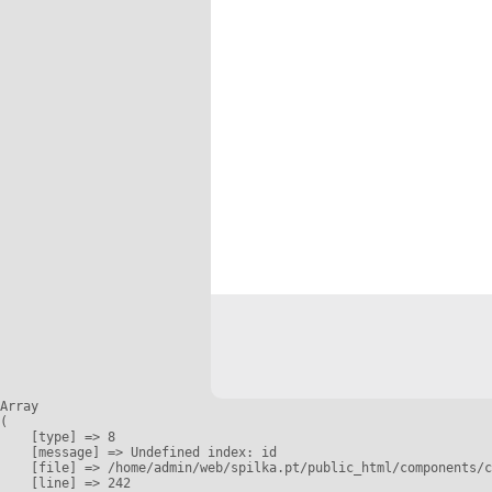
Array

(

    [type] => 8

    [message] => Undefined index: id

    [file] => /home/admin/web/spilka.pt/public_html/components/c
    [line] => 242
