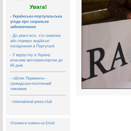
Увага!
-
Українсько-португальська
угода про соціальне
забезпечення
-
До уваги всіх, хто оновлює
або отримує водійські
посвідчення в Португалії
-
У відпустку в Україну
власним автотранспортом до
60 днів
-
«Шлях Перемоги» -
громадсько-політичний
тижневик
-
International press-club
Отримати новини на Email