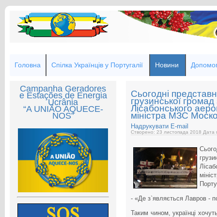
Головна
Спілка Українців у Португалії
Новини
Допомог
Campanha Geradores
Сьогодні представн
e Estações de Energia
грузинської громад
Ucrânia
Лісабонського аеро
“A UNIÃO AQUECE-
міністра МЗС Моско
NOS”
Надрукувати
E-mail
Створено: 23 листопада 2018
Дата 
Сьог
груз
Ліса
мініс
Порту
- «Де з`являється Лавров - п
Таким чином, українці хочут