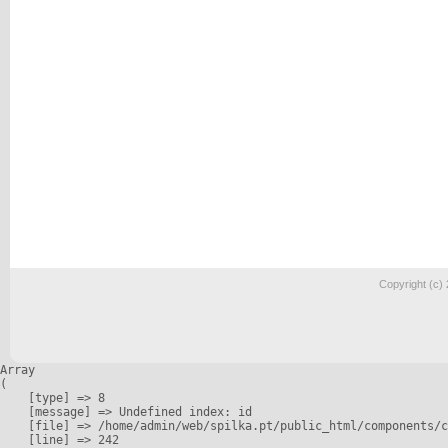
Copyright (c)
Array

(

    [type] => 8

    [message] => Undefined index: id

    [file] => /home/admin/web/spilka.pt/public_html/components/c
    [line] => 242
