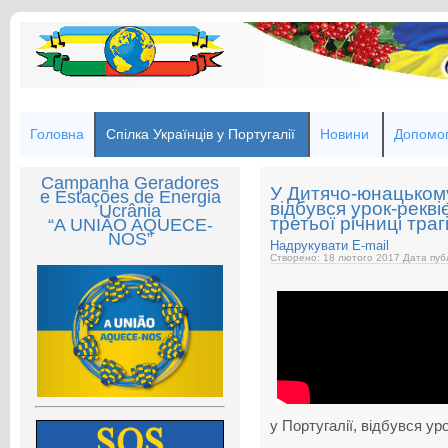
Головна
Спілка Українців у Португалії
Новини
Допомог
Campanha Geradores
У Дитячо-юнацьком
e Estações de Energia
відбувся урок-рекв
Ucrânia
третьої річниці тра
“A UNIÃO AQUECE-
NOS”
Надрукувати
E-mail
Створено: 18 лютого 2017
Дата публ
у Португалії, відбувся ур