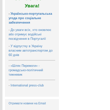
Увага!
-
Українсько-португальська
угода про соціальне
забезпечення
-
До уваги всіх, хто оновлює
або отримує водійські
посвідчення в Португалії
-
У відпустку в Україну
власним автотранспортом до
60 днів
-
«Шлях Перемоги» -
громадсько-політичний
тижневик
-
International press-club
Отримати новини на Email