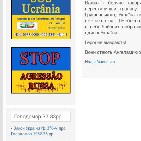
Важко і боляче говор
переступивши трагічну
Грушевського, Україна п
вже не сотня... І Небесна
в небі бойових побратим
єдиної України.
Герої не вмирають!
Вони стають Ангелами-хо
Надія Уманська
Голодомор 32-33рр.
-
Закон України № 376-V про
Голодомор 1932-33 рр.