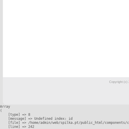
Copyright (c)
Array

(

    [type] => 8

    [message] => Undefined index: id

    [file] => /home/admin/web/spilka.pt/public_html/components/c
    [line] => 242
