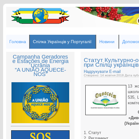
Головна
Спілка Українців у Португалії
Новини
Допомог
Campanha Geradores
Статут Культурно-о
e Estações de Energia
при Спілці українців
Ucrânia
“A UNIÃO AQUECE-
Надрукувати
E-mail
NOS”
Створено: 14 жовтня 2018
Дата публ
13 жо
школи
535, 
коміт
«Диво
(Украї
1. Статут
2. Регламент