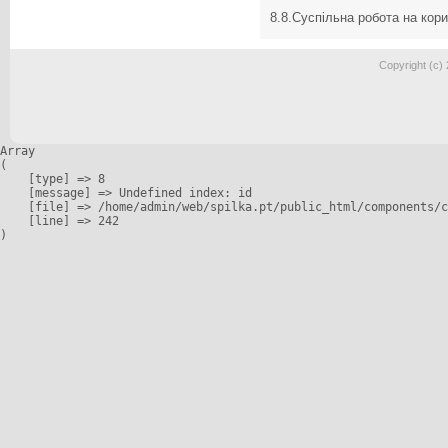
8.8.Суспільна робота на кор
Copyright (c)
Array

(

    [type] => 8

    [message] => Undefined index: id

    [file] => /home/admin/web/spilka.pt/public_html/components/c
    [line] => 242
