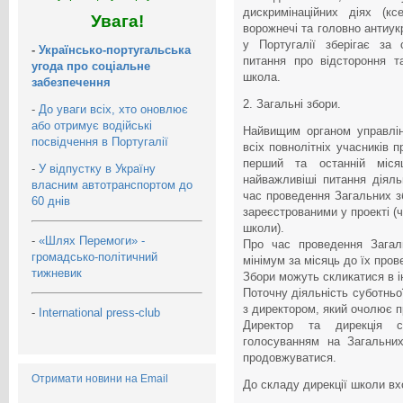
дискримінаційних діях (кс
Увага!
ворожнечі та головно антиук
у Португалії зберігає за
-
Українсько-португальська
питання про відстороння т
угода про соціальне
школа.
забезпечення
2. Загальні збори.
-
До уваги всіх, хто оновлює
або отримує водійські
Найвищим органом управлі
посвідчення в Португалії
всіх повнолітніх учасників 
перший та останній міся
-
У відпустку в Україну
найважливіші питання діяль
власним автотранспортом до
час проведення Загальних зб
60 днів
зареєстрованими у проекті (ч
школи).
-
«Шлях Перемоги» -
Про час проведення Загал
громадсько-політичний
мінімум за місяць до їх про
тижневик
Збори можуть скликатися в і
Поточну діяльність суботньо
з директором, який очолює п
-
International press-club
Директор та дирекція с
голосуванням на Загальни
продовжуватися.
Отримати новини на Email
До складу дирекції школи вх