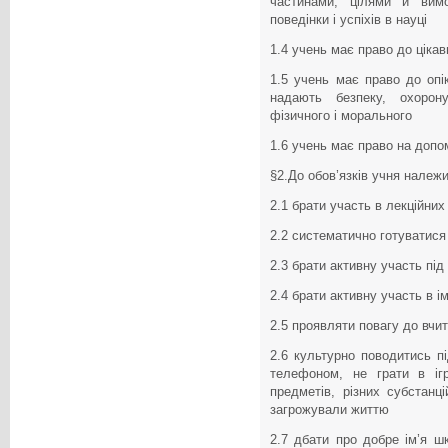
частинами, цілями и вимо
поведінки і успіхів в науці
1.4 учень має право до цікави
1.5 учень має право до опік
надають безпеку, охоро
фізичного і морального
1.6 учень має право на допом
§2.До обов’язків учня належи
2.1 брати участь в лекційних
2.2 систематично готуватися
2.3 брати активну участь під
2.4 брати активну участь в і
2.5 проявляти повагу до вчит
2.6 культурно поводитись пі
телефоном, не грати в іг
предметів, різних субстанц
загрожували життю
2.7 дбати про добре ім’я шк