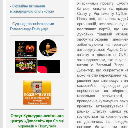
Учасниками проекту Субот
-
Офіційне визнання
батьки, опікуни та прих
міжнародною спільнотою
Статуту, Регламенту Суботн
Португалії, які належать до 
-
Суд над організаторами
організацій, незалежно від 
Голодомору-Геноциду
політичних партій, що м
духовних традицій украї
здобутків України і звеличе
зобов’язуючим на територі
затверджується Радою Спілки
зв’язку з діяльністю Субо
законодавством, яке існує в
школи є Загальні Збори.
Директор, що обирається н
можливістю переобрання на 
рішення про співпрацю з і
самостійно, відповідно д
спрямованих на збереженн
моральної особистості, 
проведення культурних заход
проектах затверджується 
рамках Статуту Спілки укр
Статут Культурно-освітнього
грунтується на хритиянськи
центру «Дивосвіт»
при Спілці
не дивлячись на походжен
українців у Португалії
погляди батьків, чи опі