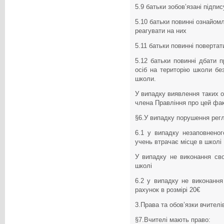
5.9 батьки зобов’язані підп
5.10 батьки повинні ознайо
реагувати на них
5.11 батьки повинні поверта
5.12 батьки повинні дбати п
осіб на територію школи бе
школи.
У випадку виявлення таких о
члена Правління про цей фа
§6.У випадку порушення рег
6.1 у випадку незаповнено
учень втрачає місце в школі
У випадку не виконання сво
школі
6.2 у випадку не виконання 
рахунок в розмірі 20€
3.Права та обов’язки вчителів
§7.Вчителі мають право: