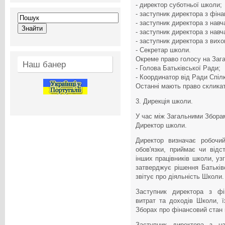
- директор суботньої школи;
- заступник директора з фіна
- заступник директора з навч
- заступник директора з навч
- заступник директора з вихо
- Секретар школи.
Окреме право голосу на Заг
Наш банер
- Голова Батьківської Ради;
- Координатор від Ради Спіл
Останні мають право скликат
3. Дирекція школи.
У час між Загальними Збора
Директор школи.
Директор визначає робочи
обов'язки, приймає чи відс
інших працівників школи, уз
затверджує рішення Батьків
звітує про діяльність Школи.
Заступник директора з фі
витрат та доходів Школи, ї
Зборах про фінансовий стан 
Заступник директора з на