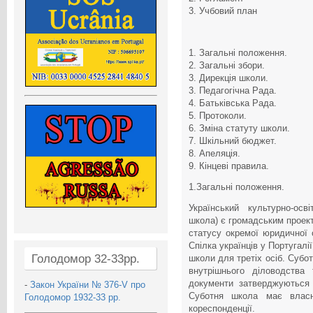
3. Учбовий план
1. Загальні положення.
2. Загальні збори.
3. Дирекція школи.
3. Педагогічна Рада.
4. Батьківська Рада.
5. Протоколи.
6. Зміна статуту школи.
7. Шкільний бюджет.
8. Апеляція.
9. Кінцеві правила.
1.Загальні положення.
Український культурно-осв
школа) є громадським проект
статусу окремої юридичної о
Спілка українців у Португалі
Голодомор 32-33рр.
школи для третіх осіб. Суб
внутрішнього діловодства 
документи затверджуються 
-
Закон України № 376-V про
Суботня школа має власн
Голодомор 1932-33 рр.
кореспонденції.