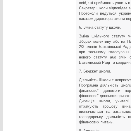
осіб, які приймають участь в
Секретар школи відповідає з
Протоколи ведуться україн
наказом директора школи пе
6. Зміна статуту школи.
Зміна шкільного статуту 
Зборах колективу або на На
2\3 членів Батьківської Рад
при таємному голосуванні.
нового статуту або змін с
Батьківській Раді та коорди
7. Бюджет школи.
Діяльність Школи є неприбу
Програмна діяльність школи
фінансової допомоги пор
фінансової допомоги приватн
Дирекція школи, учителі
отримують грошову вин
визначається на загальни
господарську діяльність ш
фінансових питань.
8. Апеляція.