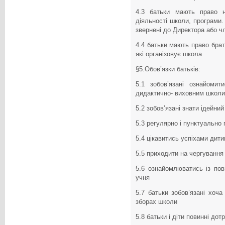
4.3 батьки мають право н
діяльності школи, програми
звернені до Директора або ч
4.4 батьки мають право брат
які організовує школа
§5.Обов’язки батьків:
5.1 зобов’язані ознайоми
дидактично- виховним школи
5.2 зобов’язані знати ідейни
5.3 регулярно і пунктуально
5.4 цікавитись успіхами дитин
5.5 приходити на чергування 
5.6 ознайомлюватись із по
учня
5.7 батьки зобов’язані хоча
зборах школи
5.8 батьки і діти повинні до