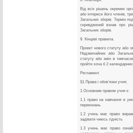
Від всіх рішень окремих орг
або інтереси його членів, т
Загальних зборів. Термін по
скривджений взнав про рі
Загальних зборів.
9. Кінцеві правила.
Проект нового статуту або з
Надзвичайних або Загальн
статуту або змін в тимчасо
пройти хоча б 2 календарних 
Регламент.
§1.Права і обов’язки учня;
1.Основним правом учня є:
1.1 право на навчання в ум
переконань
1.2 учень має право вираж
задівати чиюсь гідність
1.3 учень має право ознай