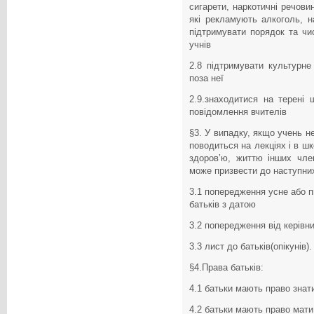
сигарети, наркотичні речови
які рекламують алкоголь, н
підтримувати порядок та чи
учнів
2.8 підтримувати культурне
поза неї
2.9.знаходитися на терені 
повідомлення вчителів
§3. У випадку, якщо учень н
поводиться на лекціях і в ш
здоров’ю, життю інших чле
може призвести до наступних
3.1 попередження усне або 
батьків з датою
3.2 попередження від керівн
3.3 лист до батьків(опікунів)
§4.Права батьків:
4.1 батьки мають право знати
4.2 батьки мають право мат