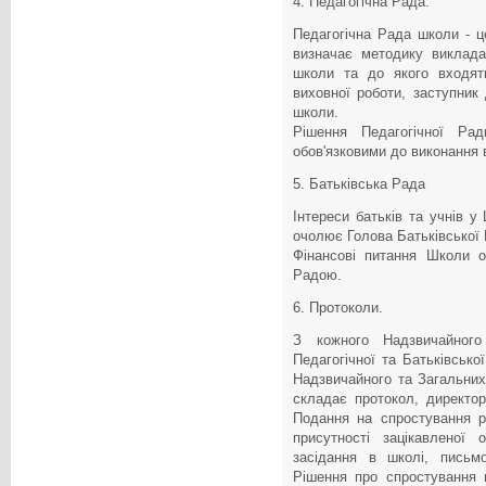
4. Педагогічна Рада.
Педагогічна Рада школи - 
визначає методику виклада
школи та до якого входять
виховної роботи, заступник
школи.
Рішення Педагогічної Ра
обов'язковими до виконання 
5. Батьківська Рада
Інтереси батьків та учнів у
очолює Голова Батьківської
Фінансові питання Школи о
Радою.
6. Протоколи.
З кожного Надзвичайного
Педагогічної та Батьківсько
Надзвичайного та Загальних
складає протокол, директо
Подання на спростування р
присутності зацікавленої 
засідання в школі, письм
Рішення про спростування 