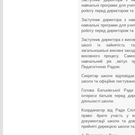
навчальні програми для учите
роботу перед директором та
Заступник директора з нав
навчальні програми для учите
роботу перед директором та
Заступник директора з вихов
школі їх зайнятість та 
загальношкіьні виховні захо
виховного процесу. Сам
навчальний рік ,звітує 
Педагогічною Радою.
Секретар школи відповідає
школи та офіційне листуванн
Голова Батьківської Ради 
інтереси батьків перед ди
діяльності школи.
Координатор від Ради Спі
право: брати участь у в
документації школи та до
прийняті дирекцією школи та