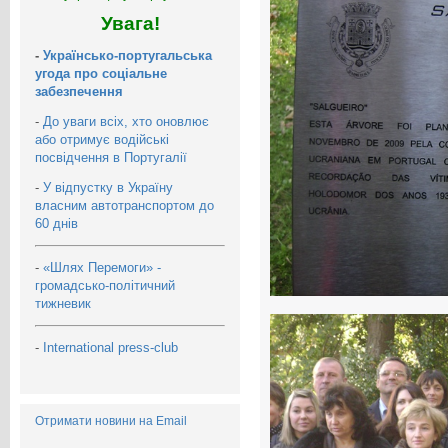
Увага!
-
Українсько-португальська
угода про соціальне
забезпечення
-
До уваги всіх, хто оновлює
або отримує водійські
посвідчення в Португалії
-
У відпустку в Україну
власним автотранспортом до
60 днів
-
«Шлях Перемоги» -
громадсько-політичний
тижневик
-
International press-club
Отримати новини на Email