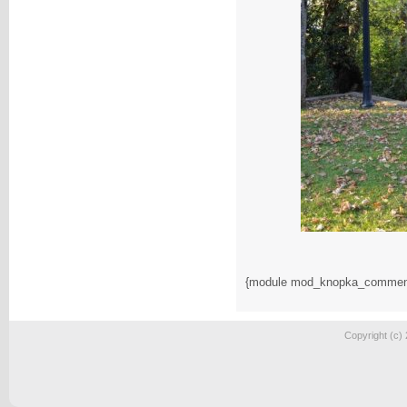
{module mod_knopka_commen
Copyright (c)