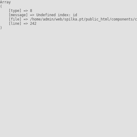
Array

(

    [type] => 8

    [message] => Undefined index: id

    [file] => /home/admin/web/spilka.pt/public_html/components/c
    [line] => 242
