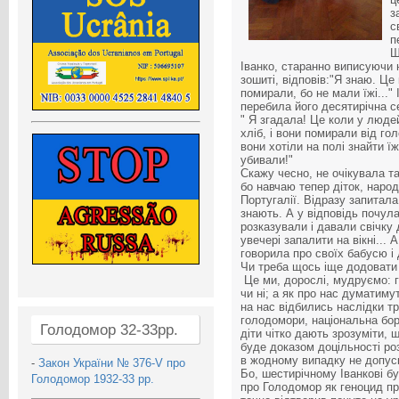
з
с
п
Ш
Іванко, старанно виписуючи 
зошиті, відповів:"Я знаю. Ц
помирали, бо не мали їжі..."
перебила його десятирічна с
" Я згадала! Це коли у люде
хліб, і вони помирали від го
вони хотіли на полі знайти їж
убивали!"
Скажу чесно, не очікувала так
бо навчаю тепер діток, наро
Португалії. Відразу запитала
знають. А у відповідь почул
розказували і давали свічку
увечері запалити на вікні...
говорила про своїх бабусю і 
Чи треба щось іще додовати 
Це ми, дорослі, мудруємо: го
чи ні; а як про нас думатимут
на нас відбились наслідки тра
голодомори, національна бор
Голодомор 32-33рр.
діти чітко дають зрозуміти, 
буде доказом доцільності роз
в жодному випадку не допуск
-
Закон України № 376-V про
Бо, шестирічному Іванкові бу
Голодомор 1932-33 рр.
про Голодомор як геноцид про