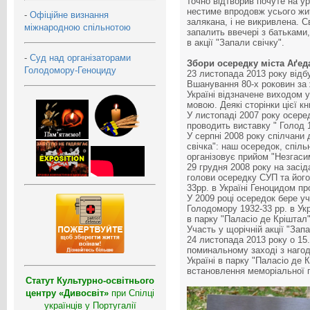
точно відтворив почуте на у
нестиме впродовж усього житт
-
Офіційне визнання
залякана, і не викривлена. С
міжнародною спільнотою
запалить ввечері з батьками
в акції "Запали свічку".
-
Суд над організаторами
Збори осередку міста Аґед
Голодомору-Геноциду
23 листопада 2013 року відбу
Вшанування 80-х роковин за
Україні відзначене виходом 
мовою. Деякі сторінки цієї к
У листопаді 2007 року осере
проводить виставку " Голод 1
У серпні 2008 року спілчани 
свічка": наш осередок, спіль
організовує прийом "Незгасимо
29 грудня 2008 року на засід
голови осередку СУП та його
33рр. в Україні Геноцидом про
У 2009 році осередок бере у
Голодомору 1932-33 рр. в Ук
в парку "Паласіо де Кріштал"
Участь у щорічній акції "Запа
24 листопада 2013 року о 15
поминальному заході з нагод
Україні в парку "Паласіо де 
встановлення меморіальної п
Статут Культурно-освітнього
центру «Дивосвіт»
при Спілці
українців у Португалії