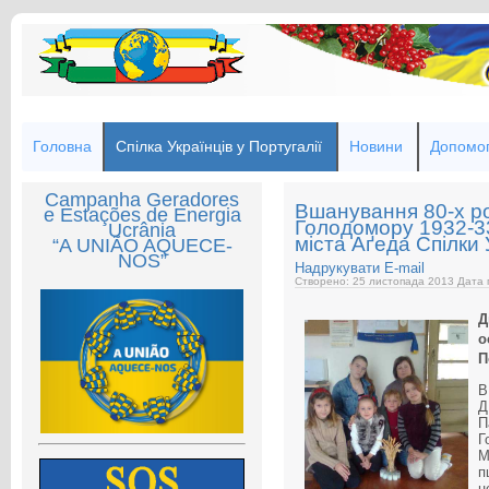
Головна
Спілка Українців у Португалії
Новини
Допомог
Campanha Geradores
Вшанування 80-х р
e Estações de Energia
Голодомору 1932-33
Ucrânia
міста Аґеда Спілки 
“A UNIÃO AQUECE-
NOS”
Надрукувати
E-mail
Створено: 25 листопада 2013
Дата 
Д
о
П
В
Д
П
Г
М
п
ц