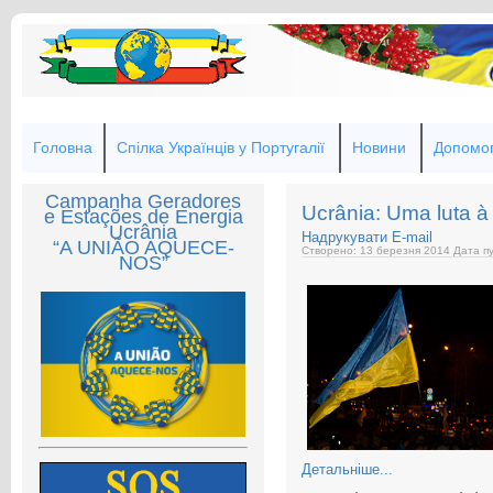
Головна
Спілка Українців у Португалії
Новини
Допомог
Campanha Geradores
Ucrânia: Uma luta à
e Estações de Energia
Ucrânia
Надрукувати
E-mail
“A UNIÃO AQUECE-
Створено: 13 березня 2014
Дата пу
NOS”
Детальніше...