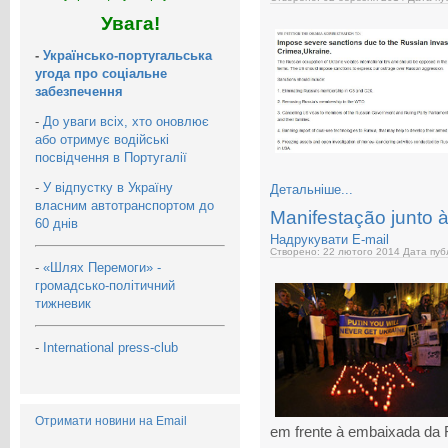
Увага!
-
Українсько-португальська
угода про соціальне
забезпечення
-
До уваги всіх, хто оновлює
або отримує водійські
посвідчення в Португалії
-
У відпустку в Україну
Детальніше...
власним автотранспортом до
Manifestação junto 
60 днів
Надрукувати
E-mail
Створено: 22 лютого 2014
Дата публ
-
«Шлях Перемоги» -
громадсько-політичний
тижневик
-
International press-club
Отримати новини на Email
em frente à embaixada da 