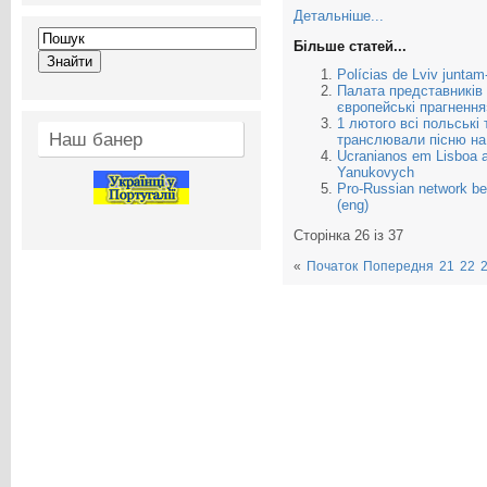
Детальніше...
Більше статей...
Polícias de Lviv juntam
Палата представників
європейські прагнення
1 лютого всі польські
Наш банер
транслювали пісню на
Ucranianos em Lisboa a
Yanukovych
Pro-Russian network be
(eng)
Сторінка 26 із 37
«
Початок
Попередня
21
22