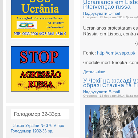
Ucranianos em Lisbo
intervenção russa
Надрукувати
E-mail
Створено: 13 березня 2014
Дата пуб
Ucranianos protestaram es
Rússia, em Lisboa, contra 
{
Fonte:
http://cmtv.sapo.pt/
{module mod_knopka_com
Детальніше...
У Чехії на фасаді м
образі Сталіна та Г
Надрукувати
E-mail
Створено: 13 березня 2014
Дата пуб
Голодомор 32-33рр.
-
Закон України № 376-V про
Голодомор 1932-33 рр.