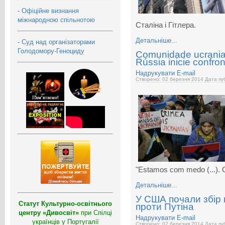
-
Офіційне визнання
міжнародною спільнотою
Сталіна і Гітлера.
Детальніше...
-
Суд над організаторами
Голодомору-Геноциду
Comunidade ucrania
Rússia inicie confront
Надрукувати
E-mail
Створено: 02 березня 2014
Дата пуб
"Estamos com medo (...). 
Детальніше...
У США почали збір 
Статут Культурно-освітнього
проти Путіна
центру «Дивосвіт»
при Спілці
Надрукувати
E-mail
українців у Португалії
Створено: 02 березня 2014
Дата пуб