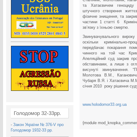
та Хатаєвичем геноциду у
штучного створення життє
фізичне знищення, та закрив
частини 1 статті 6 Кримін
зв’язку з їхньою смертю.
Звинувачувального вироку
оскільки кримінально-пр
передбачає покарання поме
чинного на той час Кримі
Апеляційний суд закрив пр
обставинами, а лише з огл
висунуті звинувачення. “П
Молотова В.М., Каганович
Чубаря В.Я. і Хатаєвича М.М
січня 2010 року рішення суд
www.holodomor33.org.ua
Голодомор 32-33рр.
{module mod_knopka_commen
-
Закон України № 376-V про
Голодомор 1932-33 рр.