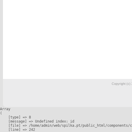
Copyright (c)
Array

(

    [type] => 8

    [message] => Undefined index: id

    [file] => /home/admin/web/spilka.pt/public_html/components/c
    [line] => 242
