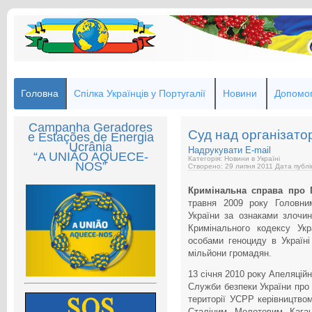
Головна
Спілка Українців у Португалії
Новини
Допомог
Campanha Geradores
Суд над організат
e Estações de Energia
Ucrânia
Надрукувати
E-mail
“A UNIÃO AQUECE-
Категорія: Новини в Україні
NOS”
Створено: 29 липня 2011
Дата публі
Кримінальна справа про 
травня 2009 року Головни
України за ознаками злочи
Кримінального кодексу Ук
особами геноциду в Україн
мільйони громадян.
13 січня 2010 року Апеляцій
Служби безпеки України про 
території УСРР керівництво
Сталіним, Молотовим, Кага