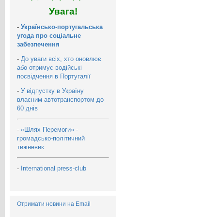
Увага!
-
Українсько-португальська
угода про соціальне
забезпечення
-
До уваги всіх, хто оновлює
або отримує водійські
посвідчення в Португалії
-
У відпустку в Україну
власним автотранспортом до
60 днів
-
«Шлях Перемоги» -
громадсько-політичний
тижневик
-
International press-club
Отримати новини на Email