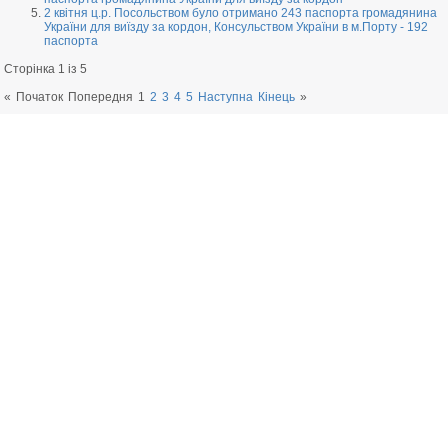
2 квітня ц.р. Посольством було отримано 243 паспорта громадянина
України для виїзду за кордон, Консульством України в м.Порту - 192
паспорта
Сторінка 1 із 5
«
Початок
Попередня
1
2
3
4
5
Наступна
Кінець
»