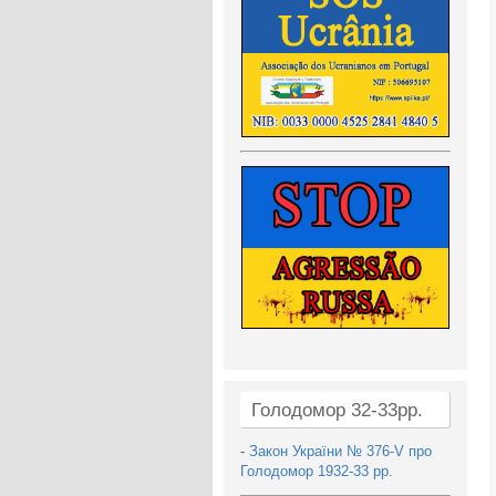
Голодомор 32-33рр.
-
Закон України № 376-V про
Голодомор 1932-33 рр.