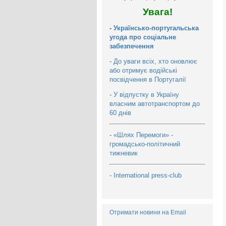
Увага!
-
Українсько-португальська
угода про соціальне
забезпечення
-
До уваги всіх, хто оновлює
або отримує водійські
посвідчення в Португалії
-
У відпустку в Україну
власним автотранспортом до
60 днів
-
«Шлях Перемоги» -
громадсько-політичний
тижневик
-
International press-club
Отримати новини на Email