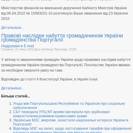
Міністерство фінансів на виконання доручення Кабінету Міністрів України
від 06.04.2010 № 15993/2/1-10 розглянуло Ваше звернення від 23 березня
2010
Детальніше...
Правові наслідки набуття громадянином України
громадянства Португалії
Надрукувати
E-mail
Створено: 02 липня 2010
Дата публікації
Перегляди: 32156
У зв'язку із зверненнями громадян України щодо правових наслідків набуття
громадянином України громадянства Португалії, Посольство України вважає
за необхідне звернути увагу на таке.
Відповідно до статті 4 Конституції України, в Україні існує
Детальніше...
Більше статей...
Угода між Португальською Республікою та Україною про соціальне
забезпечення
СБУ передала УПЦ КП архівні матеріали про зруйновані
комуністичним режимом православні храми
Українське МЗС, вчергове, захистило національні інтереси України в
Португалії!
Відповідь МЗС на запит, щодо застосування тарифів при оформленні
паспорта громадянина України для виїзду за кордон