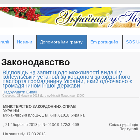
галії
Новини
Допомога іммігранту
Em português
SOS Uc
Законодавство
Відповідь на запит щодо можливості видачі у
консульській установі за кордоном закордонного
паспорта громадянину України, який одночасно є
громадянином іншої держави
Надрукувати
E-mail
Створено: 21 березня 2013
Дата публікації
Перегляди: 13005
МІНІСТЕРСТВО ЗАКОРДОННИХ СПРАВ
УКРАЇНИ
МихайлІвськя площ», 1 м. Київ, 01018, Україна
„ 21 " березня 2013 p. № 913/19-172/3- 669
Спілка українців
Португалії
На запит від 17.03.2013