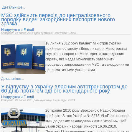
Детальніше...
МЗС здійснить перехід до централізованого
порядку видачі закордонних паспортів нового
зразка
Надрукувати
E-mail
Створено: 22 липня 2012
Дата публікації
Перегляди: 13564
18 липня 2012 року Кабінет Міністрів України
прийняв постанову «Деякі питання Міністерства
внутрішніх справ та Міністерства закордонних
справ», яка надає можливість завершити
процедуру запровадження МЗС та закордонними
дипломатичними установами
Детальніше...
У відпустку в Україну власним автотранспортом до
60 днів протягом одного календарного року
Надрукувати
E-mail
Створено: 20 липня 2011
Дата публікації
Перегляди: 26011
20 травня 2010 року Верховною Радою України
прийнято Закон України № 2275-УІ «Про внесення
змін до деяких законодавчих актів України». Цей
Закон України набрав чинності 16.06.2010.
Пунктом 13 зазначеного закону доповнено статтю