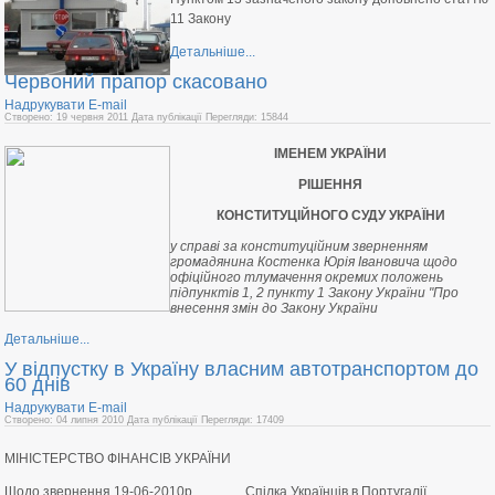
11 Закону
Детальніше...
Червоний прапор скасовано
Надрукувати
E-mail
Створено: 19 червня 2011
Дата публікації
Перегляди: 15844
І
МЕНЕМ УКРАЇНИ
РІШЕННЯ
КОНСТИТУЦІЙНОГО СУДУ УКРАЇНИ
у справі за конституційним зверненням
громадянина Костенка Юрія Івановича щодо
офіційного тлумачення окремих положень
підпунктів 1, 2 пункту 1 Закону України "Про
внесення змін до Закону України
Детальніше...
У відпустку в Україну власним автотранспортом до
60 днів
Надрукувати
E-mail
Створено: 04 липня 2010
Дата публікації
Перегляди: 17409
МІНІСТЕРСТВО ФІНАНСІВ УКРАЇНИ
Щодо звернення 19-06-2010р. Спілка Українців в Португалії