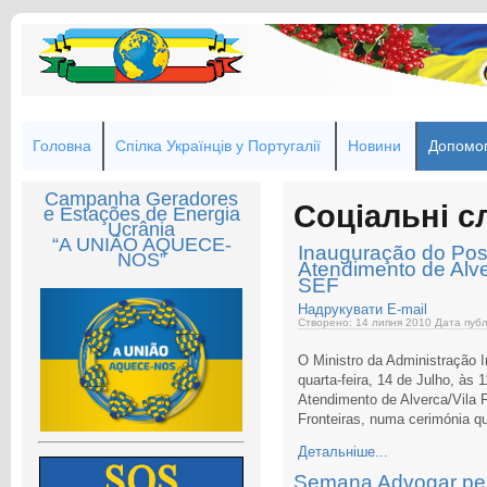
Головна
Спілка Українців у Португалії
Новини
Допомог
Campanha Geradores
Соціальні с
e Estações de Energia
Ucrânia
“A UNIÃO AQUECE-
Inauguração do Pos
NOS”
Atendimento de Alve
SEF
Надрукувати
E-mail
Створено: 14 липня 2010
Дата публ
O Ministro da Administração I
quarta-feira, 14 de Julho, às
Atendimento de Alverca/Vila F
Fronteiras, numa cerimónia q
Детальніше...
Semana Advogar pel