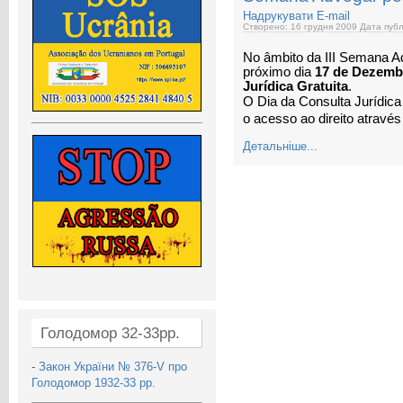
Надрукувати
E-mail
Створено: 16 грудня 2009
Дата публ
No âmbito da III Semana A
próximo dia
17 de Dezemb
Jurídica Gratuita
.
O Dia da Consulta Jurídic
o acesso ao direito através
Детальніше...
Голодомор 32-33рр.
-
Закон України № 376-V про
Голодомор 1932-33 рр.