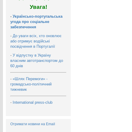
Увага!
-
Українсько-португальська
угода про соціальне
забезпечення
-
До уваги всіх, хто оновлює
або отримує водійські
посвідчення в Португалії
-
У відпустку в Україну
власним автотранспортом до
60 днів
-
«Шлях Перемоги» -
громадсько-політичний
тижневик
-
International press-club
Отримати новини на Email