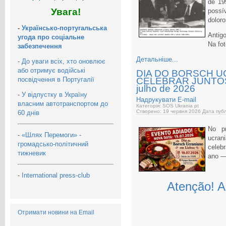
de 19
Увага!
poss
doloro
-
Українсько-португальська
Antigo
угода про соціальне
Na fot
забезпечення
Детальніше...
-
До уваги всіх, хто оновлює
або отримує водійські
DIA DO BORSCH 
посвідчення в Португалії
CELEBRAR JUNTOS! 
julho de 2026
-
У відпустку в Україну
Надрукувати
E-mail
власним автотранспортом до
Категорія: SOS Ukrania pt
Створено: 19 червня 2026
Дата публ
60 днів
No pr
-
«Шлях Перемоги» -
ucran
громадсько-політичний
celeb
тижневик
ano —
-
International press-club
Atenção! A
Отримати новини на Email