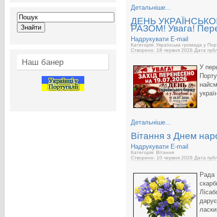
Детальніше...
ДЕНЬ УКРАЇНСЬК
РАЗОМ! Увага! Пер
Надрукувати
E-mail
Категорія: Українська громада у Пор
Створено: 18 червня 2026
Дата публ
Наш банер
У пер
Порту
найсм
украї
Детальніше...
Вітання з Днем нар
Надрукувати
E-mail
Категорія: Вітання
Створено: 10 червня 2026
Дата публ
Рада 
скарб
Лісаб
дару
ласки