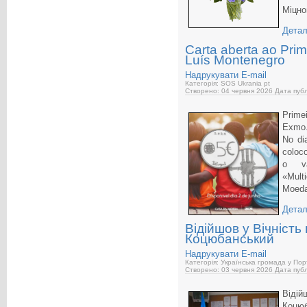
Міцно
Детал
Carta aberta ao Prime
Luís Montenegro
Надрукувати
E-mail
Категорія: SOS Ukrania pt
Створено: 04 червня 2026
Дата публ
Primei
Exmo.
No di
coloc
o va
«Mult
Moed
Детал
Відійшов у Вічніст
Коцюбанський
Надрукувати
E-mail
Категорія: Українська громада у Пор
Створено: 03 червня 2026
Дата публ
Віді
Коцюб