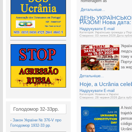
homenagem às
Детальніше...
ДЕНЬ УКРАЇНСЬК
РАЗОМ! Нова дата: 
Надрукувати
E-mail
Категорія: Українська громада у Пор
Створено: 03 липня 2026
Дата публі
Україн
людсь
тому 
Порту
за же
Детальніше...
Hoje, a Ucrânia cele
Надрукувати
E-mail
Категорія: Новини в Україні
Створено: 28 червня 2026
Дата публ
A hist
Голодомор 32-33рр.
trajet
pensam
-
Закон України № 376-V про
código
Голодомор 1932-33 рр.
Ucrâni