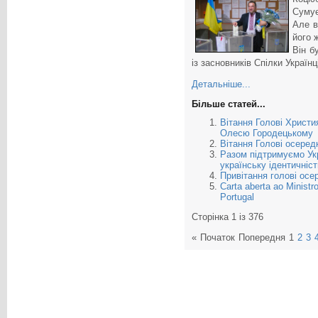
Сумує
Але в
його 
Він б
із засновників Спілки Українц
Детальніше...
Більше статей...
Вітання Голові Христия
Олесю Городецькому
Вітання Голові осеред
Разом підтримуємо Укр
українську ідентичність
Привітання голові ос
Carta aberta ao Minist
Portugal
Сторінка 1 із 376
«
Початок
Попередня
1
2
3