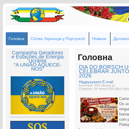
Головна
Спілка Українців у Португалії
Новини
Допомог
Campanha Geradores
Головна
e Estações de Energia
Ucrânia
“A UNIÃO AQUECE-
DIA DO BORSCH 
NOS”
CELEBRAR JUNTOS! 
2026
Надрукувати
E-mail
Категорія: SOS Ukrania pt
Створено: 04 липня 2026
Дата публ
Caros
Os uc
ningu
human
com p
Portu