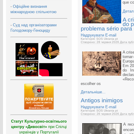
que co
-
Офіційне визнання
Детал
міжнародною спільнотою
A cr
do p
-
Суд над організаторами
problema sério para 
Голодомору-Геноциду
Надрукувати
E-mail
Категорія: SOS Ukrania pt
Створено: 28 червня 2026
Дата публ
A cris
torna
Europ
Em 202
do In
declar
«Reco
escolher os
Детальніше...
Antigos inimigos
Надрукувати
E-mail
Категорія: SOS Ukrania pt
Створено: 26 червня 2026
Дата публ
Статут Культурно-освітнього
A rec
центру «Дивосвіт»
при Спілці
encon
українців у Португалії