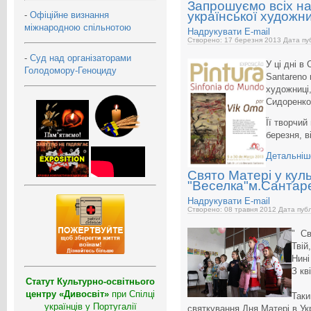
Запрошуємо всіх на
української художни
-
Офіційне визнання
міжнародною спільнотою
Надрукувати
E-mail
Створено: 17 березня 2013
Дата пуб
-
Суд над організаторами
У ці дні в 
Голодомору-Геноциду
Santareno
художниці,
Сидоренко
Її творчий
березня, в
Детальніше
Свято Матері у кул
"Веселка"м.Сантар
Надрукувати
E-mail
Створено: 08 травня 2012
Дата публ
" Св
Твій
Нині
З кві
Статут Культурно-освітнього
центру «Дивосвіт»
при Спілці
Таки
українців у Португалії
святкування Дня Матері в Ук