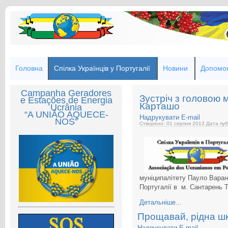
Головна
Спілка Українців у Португалії
Новини
Допомог
Campanha Geradores
Зустріч з головою 
e Estações de Energia
Карташо
Ucrânia
“A UNIÃO AQUECE-
Надрукувати
E-mail
NOS”
Створено: 01 серпня 2013
Дата пуб
муніципалітету Пауло Варан
Португалії в м. Сантарень 
Детальніше...
Прощавай, рідна ш
Надрукувати
E-mail