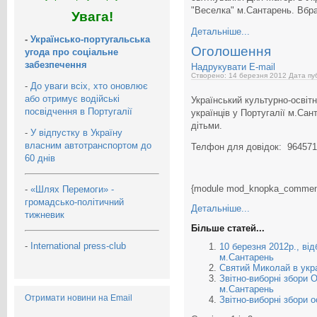
"Веселка" м.Сантарень. Вбра
Увага!
Детальніше...
-
Українсько-португальська
Оголошення
угода про соціальне
забезпечення
Надрукувати
E-mail
Створено: 14 березня 2012
Дата пуб
-
До уваги всіх, хто оновлює
або отримує водійські
Український культурно-освіт
посвідчення в Португалії
українців у Португалії м.Са
дітьми.
-
У відпустку в Україну
власним автотранспортом до
Телфон для довідок: 96457
60 днів
{module mod_knopka_commen
-
«Шлях Перемоги» -
громадсько-політичний
Детальніше...
тижневик
Більше статей...
-
International press-club
10 березня 2012р., ві
м.Сантарень
Святий Миколай в укра
Звітно-виборні збори О
м.Сантарень
Отримати новини на Email
Звітно-виборні збори 