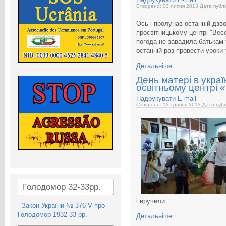
Створено: 03 липня 2013
Дата публі
Ось і пролунав останній дзв
просвітницькому центрі "Вес
погода не завадила батькам 
останній раз провести уроки
Детальніше...
День матері в укра
освітньому центрі 
Надрукувати
E-mail
Створено: 13 травня 2013
Дата публ
Голодомор 32-33рр.
і вручили
-
Закон України № 376-V про
Голодомор 1932-33 рр.
Детальніше...