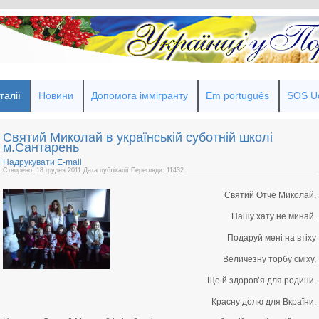
галії
Новини
Допомога іммігранту
Em português
SOS Uc
Святий Миколай в українській суботній школі
м.Сантарень
Надрукувати
E-mail
Створено: 18 грудня 2011
Дата публікації
Перегляди: 11432
Святий Отче Миколай,
Нашу хату не минай.
Подаруй мені на втіху
Величезну торбу сміху,
Ще й здоров’я для родини,
Красну долю для Вкраїни.