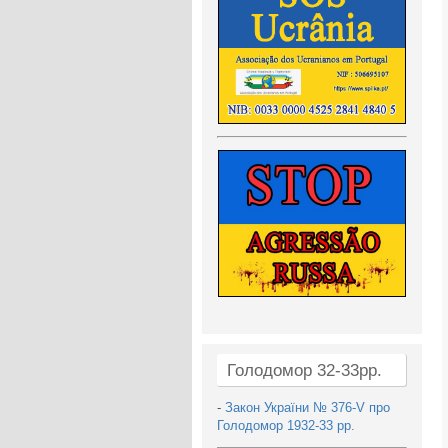
Голодомор 32-33рр.
-
Закон України № 376-V про
Голодомор 1932-33 рр.