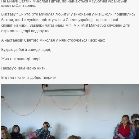
Не минув Святий Миколай і дітей, які навчаються у суботній українській
школі м.Сантарень.
Виставу " Ой хто, хто Миколая любить" у виконанні учнів школи подивились
батьки, гості з муніципалітету,члени Спілки українців, просто наші
співвітчизники. Завдяки магазинам Mini Mix, Mist Market усі слухняні діти
отримали щедрі подарунки.
А настанови Святого Миколая учням стосуються і всіх нас:
Будьте добрі й завжди щирі,
Живіть в злагоді і мирі
Наказую вам чесно жити,
Від зла тікати, а добро творити.