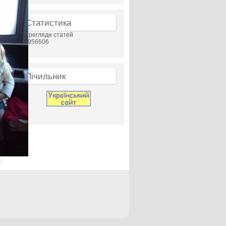
Статистика
Перегляди статей
23956606
Лічильник