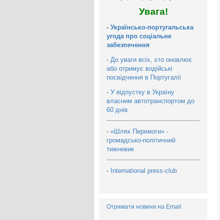
Увага!
-
Українсько-португальська
угода про соціальне
забезпечення
-
До уваги всіх, хто оновлює
або отримує водійські
посвідчення в Португалії
-
У відпустку в Україну
власним автотранспортом до
60 днів
-
«Шлях Перемоги» -
громадсько-політичний
тижневик
-
International press-club
Отримати новини на Email