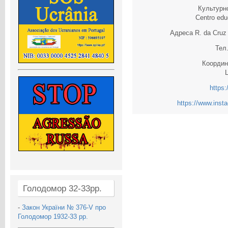
Культурно
Centro edu
Адреса R. da Cruz
Тел
Координ
L
https
https://www.inst
Голодомор 32-33рр.
-
Закон України № 376-V про
Голодомор 1932-33 рр.