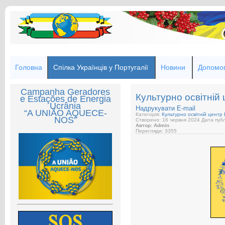
Головна
Спілка Українців у Португалії
Новини
Допомог
Campanha Geradores
Культурно освітній 
e Estações de Energia
Ucrânia
Надрукувати
E-mail
“A UNIÃO AQUECE-
Категорія:
Культурно освітній центр 
NOS”
Створено: 16 червня 2024
Дата публ
Автор: Admin
Перегляди: 3355