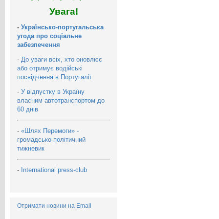
Увага!
-
Українсько-португальська
угода про соціальне
забезпечення
-
До уваги всіх, хто оновлює
або отримує водійські
посвідчення в Португалії
-
У відпустку в Україну
власним автотранспортом до
60 днів
-
«Шлях Перемоги» -
громадсько-політичний
тижневик
-
International press-club
Отримати новини на Email