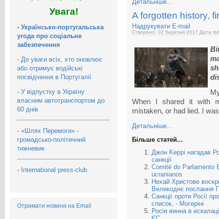
Детальніше...
Увага!
A forgotten history, fi
Надрукувати
E-mail
-
Українсько-португальська
Створено: 02 березня 2017
Дата пуб
угода про соціальне
забезпечення
Bi
ma
-
До уваги всіх, хто оновлює
sh
або отримує водійські
посвідчення в Португалії
di
-
У відпустку в Україну
My
власним автотранспортом до
When I shared it with m
60 днів
mistaken, or had lied. I wa
Детальніше...
-
«Шлях Перемоги» -
громадсько-політичний
Більше статей...
тижневик
Джон Kеррі нагадав Ро
санкції
Comité do Parlamento E
-
International press-club
ucranianos
Нехай Христове воскре
Великоднє послання 
Cанкції проти Росії п
список, - Могеріні
Отримати новини на Email
Росія винна в ескалац
ЄС