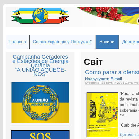
Головна
Спілка Українців у Португалії
Новини
Допомог
Campanha Geradores
Світ
e Estações de Energia
Ucrânia
“A UNIÃO AQUECE-
Como parar a ofens
NOS”
Надрукувати
E-mail
Створено: 24 грудня 2021
Дата пуб
“Parar a o
da revista
problemát
soberania e
***
“Curb the A
Детальніш