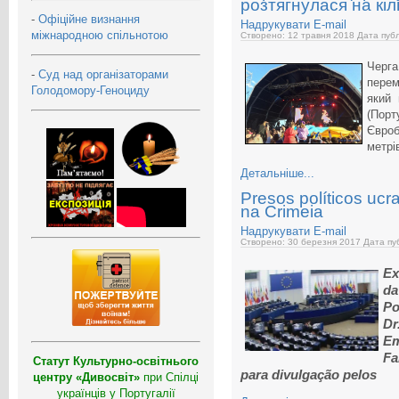
розтягнулася на кіл
-
Офіційне визнання
Надрукувати
E-mail
міжнародною спільнотою
Створено: 12 травня 2018
Дата публ
Черга
-
Суд над організаторами
перем
Голодомору-Геноциду
який 
(По
Євроб
метрі
Детальніше...
Presos políticos ucr
na Crimeia
Надрукувати
E-mail
Створено: 30 березня 2017
Дата пуб
Ex
da
Po
Dr
Em
Fa
Статут Культурно-освітнього
para divulgação pelos
центру «Дивосвіт»
при Спілці
українців у Португалії