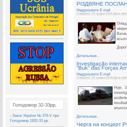
РІЗДВЯНЕ ПОСЛА
Надрукувати
E-mail
Створено: 25 грудня 2018
Дата публ
Опів
зверн
Вати
всього
Дорог
Детальніше...
Investigação interna
“Buk” das Forças A
Надрукувати
E-mail
Створено: 24 травня 2018
Дата публ
Hoje, 
investi
acident
result
Голодомор 32-33рр.
anuncio
-
Закон України № 376-V про
Детальніше...
Голодомор 1932-33 рр.
Черга на концерт Р