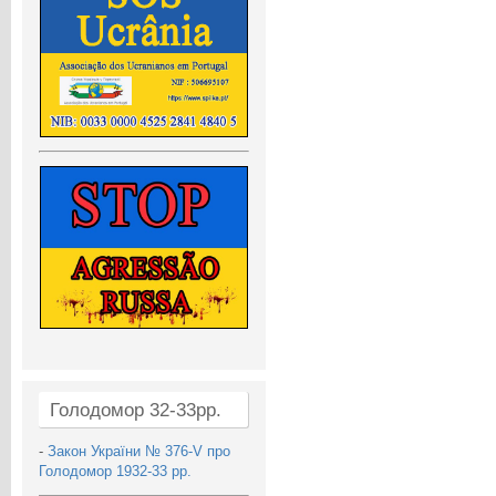
Голодомор 32-33рр.
-
Закон України № 376-V про
Голодомор 1932-33 рр.