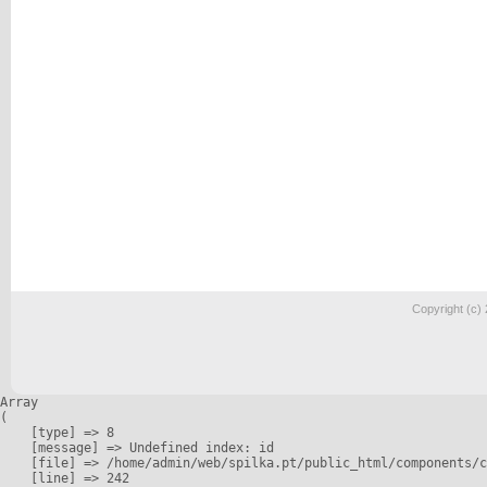
Copyright (c)
Array

(

    [type] => 8

    [message] => Undefined index: id

    [file] => /home/admin/web/spilka.pt/public_html/components/c
    [line] => 242
