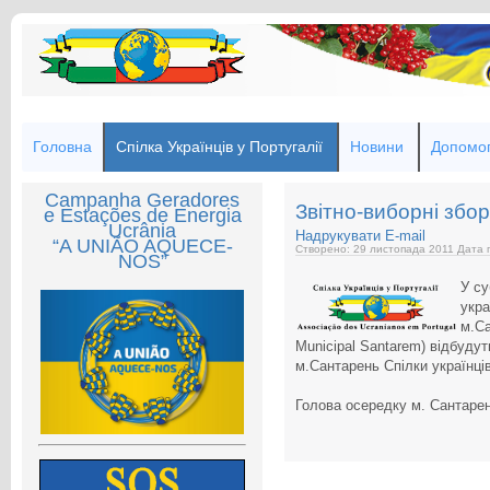
Головна
Спілка Українців у Португалії
Новини
Допомог
Campanha Geradores
Звітно-виборні збо
e Estações de Energia
Ucrânia
Надрукувати
E-mail
“A UNIÃO AQUECE-
Створено: 29 листопада 2011
Дата п
NOS”
У су
укра
м.Са
Municipal Santarem) відбудут
м.Сантарень Спілки українців
Голова осередку м. Сантарен