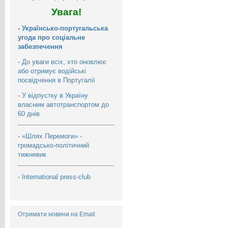
Увага!
-
Українсько-португальська
угода про соціальне
забезпечення
-
До уваги всіх, хто оновлює
або отримує водійські
посвідчення в Португалії
-
У відпустку в Україну
власним автотранспортом до
60 днів
-
«Шлях Перемоги» -
громадсько-політичний
тижневик
-
International press-club
Отримати новини на Email