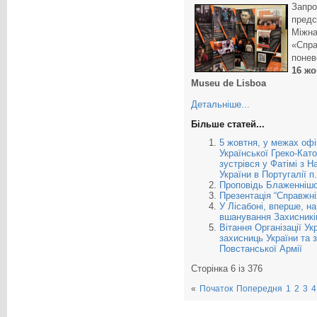
Запр
предс
Міжн
«Спр
понев
16 жо
Museu de Lisboa
Детальніше...
Більше статей...
5 жовтня, у межах офіц
Української Греко-Ка
зустрівся у Фатімі з
України в Португалії 
Проповідь Блаженнішо
Презентація “Справжніх
У Лісабоні, вперше, н
вшанування Захисників
Вітання Організації Ук
захисниць України та з
Повстанської Армії
Сторінка 6 із 376
«
Початок
Попередня
1
2
3
4