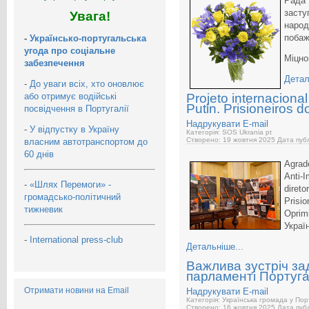
Рада 
засту
Увага!
наро
побаж
-
Українсько-португальська
угода про соціальне
Міцно
забезпечення
Детал
-
До уваги всіх, хто оновлює
або отримує водійські
Projeto internaciona
Putin. Prisioneiros 
посвідчення в Португалії
Надрукувати
E-mail
-
У відпустку в Україну
Категорія: SOS Ukrania pt
Створено: 19 жовтня 2025
Дата публ
власним автотранспортом до
60 днів
Agrad
Anti-
-
«Шлях Перемоги» -
diret
громадсько-політичний
Prisi
тижневик
Oprim
Україн
-
International press-club
Детальніше...
Важлива зустріч за
парламенті Португа
Отримати новини на Email
Надрукувати
E-mail
Категорія: Українська громада у Пор
Створено: 16 жовтня 2025
Дата публ