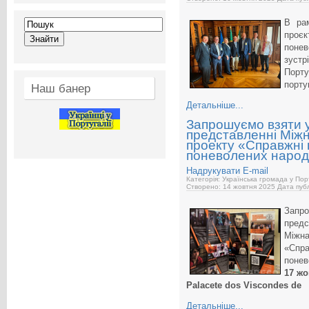
В рам
проєк
поне
зуст
Порт
порту
Наш банер
Детальніше...
Запрошуємо взяти у
представленні Між
проекту «Справжні в’
поневолених народ
Надрукувати
E-mail
Категорія: Українська громада у Пор
Створено: 14 жовтня 2025
Дата публ
Запро
предс
Міжна
«Справ
понев
17 жо
Palacete dos Viscondes de
Детальніше...