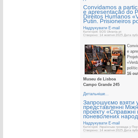
Convidamos a partic
e apresentação do Pr
Direitos Humanos «V
Putin. Prisioneiros 
Надрукувати
E-mail
Категорія: SOS Ukrania pt
Створено: 14 жовтня 2025
Дата публ
Convi
e apr
Proj
«Verd
políti
16 ou
Museu de Lisboa
Campo Grande 245
Детальніше...
Запрошуємо взяти у
представленні Між
проекту «Справжні в’
поневолених народ
Надрукувати
E-mail
Категорія: Українська громада у Пор
Створено: 14 жовтня 2025
Дата публ