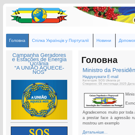
Головна
Спілка Українців у Португалії
Новини
Допомог
Campanha Geradores
Головна
e Estações de Energia
Ucrânia
“A UNIÃO AQUECE-
Ministro da Presidê
NOS”
Надрукувати
E-mail
Категорія: SOS Ukrania pt
Створено: 09 листопада 2025
Дата
Minis
Exmo.
Agradecemos muito por toda a
a prestar face à agressão r
mostrou um exemplo
Детальніше...