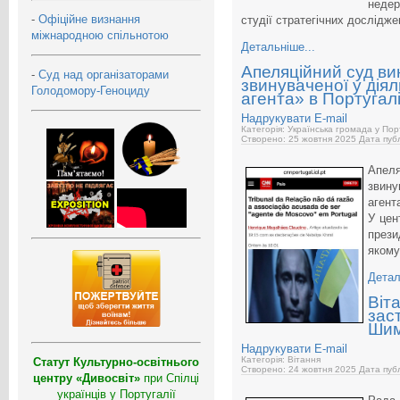
недер
-
Офіційне визнання
студії стратегічних дослідж
міжнародною спільнотою
Детальніше...
Апеляційний суд вин
-
Суд над організаторами
звинуваченої у дія
Голодомору-Геноциду
агента» в Португал
Надрукувати
E-mail
Категорія: Українська громада у Пор
Створено: 25 жовтня 2025
Дата публ
Апеля
звин
агент
У цен
прези
якому
Детал
Віт
зас
Шим
Надрукувати
E-mail
Категорія: Вітання
Статут Культурно-освітнього
Створено: 24 жовтня 2025
Дата публ
центру «Дивосвіт»
при Спілці
українців у Португалії