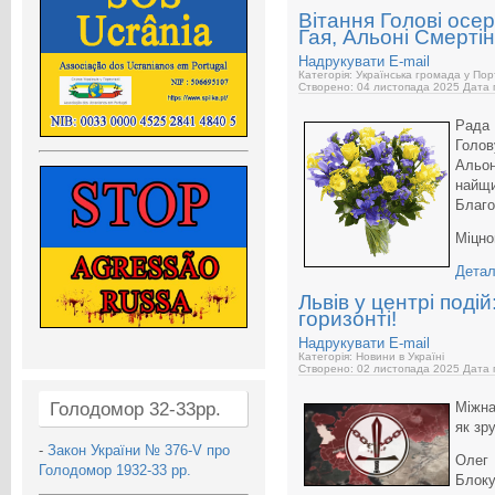
Вітання Голові осе
Гая, Альоні Смертін
Надрукувати
E-mail
Категорія: Українська громада у Пор
Створено: 04 листопада 2025
Дата 
Рада 
Голо
Альо
найщи
Благо
Міцно
Детал
Львів у центрі подій
горизонті!
Надрукувати
E-mail
Категорія: Новини в Україні
Створено: 02 листопада 2025
Дата 
Голодомор 32-33рр.
Міжна
як зр
-
Закон України № 376-V про
Олег
Голодомор 1932-33 рр.
Блок