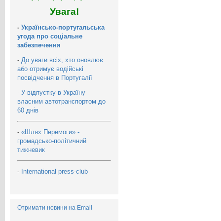
Увага!
-
Українсько-португальська
угода про соціальне
забезпечення
-
До уваги всіх, хто оновлює
або отримує водійські
посвідчення в Португалії
-
У відпустку в Україну
власним автотранспортом до
60 днів
-
«Шлях Перемоги» -
громадсько-політичний
тижневик
-
International press-club
Отримати новини на Email