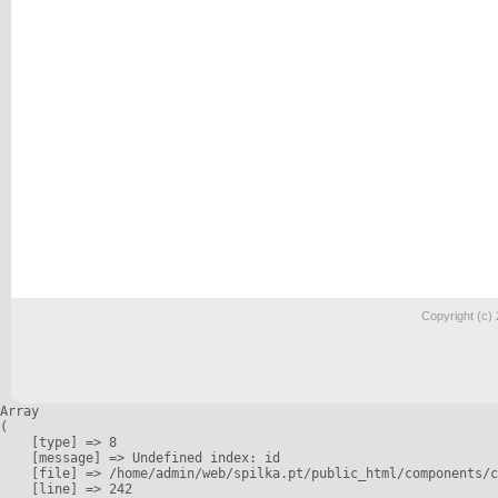
Copyright (c)
Array

(

    [type] => 8

    [message] => Undefined index: id

    [file] => /home/admin/web/spilka.pt/public_html/components/c
    [line] => 242
