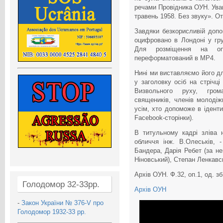
речами Провідника ОУН. Уваг
травень 1958. Без звуку». 
Завдяки безкорисливій доп
оцифровано в Лондоні у груд
Для розміщення на onl
переформатований в МР4.
Нині ми виставляємо його дл
у заголовку осіб на стрічці
Визвольного руху, грома
священиків, членів молодіж
усім, хто допоможе в іденти
Facebook-сторінки).
В титульному кадрі зліва н
обличчя інж. В.Олеськів, 
Бандера, Дарія Ребет (за н
Ніновський), Степан Ленкавс
Архів ОУН. Ф.32, оп.1, од. зб
Голодомор 32-33рр.
Архів ОУН
-
Закон України № 376-V про
Голодомор 1932-33 рр.