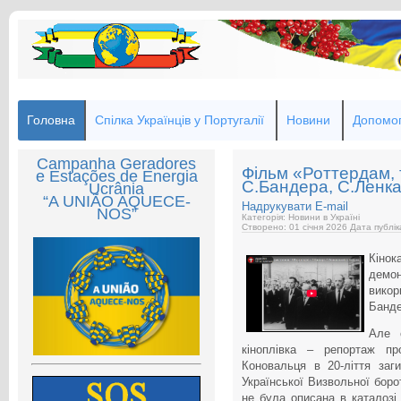
Головна
Спілка Українців у Португалії
Новини
Допомог
Campanha Geradores
Фільм «Роттердам, 
e Estações de Energia
С.Бандера, С.Ленка
Ucrânia
“A UNIÃO AQUECE-
Надрукувати
E-mail
NOS”
Категорія: Новини в Україні
Створено: 01 січня 2026
Дата публік
Кін
демо
вико
Банде
Але 
кіноплівка – репортаж п
Коновальця в 20-ліття заги
Української Визвольної боро
не була описана в каталозі