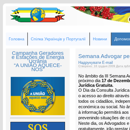
Головна
Спілка Українців у Португалії
Новини
Допомог
Campanha Geradores
Semana Advogar pel
e Estações de Energia
Ucrânia
Надрукувати
E-mail
“A UNIÃO AQUECE-
Створено: 16 грудня 2009
Дата публ
NOS”
No âmbito da III Semana A
próximo dia
17 de Dezemb
Jurídica Gratuita
.
O Dia da Consulta Jurídic
o acesso ao direito através
todos os cidadãos, indepe
económica ou social. No â
à informação permitirá ao
prevenindo situações de con
Neste dia, os Advogados e 
gratuitamente, irão prestar