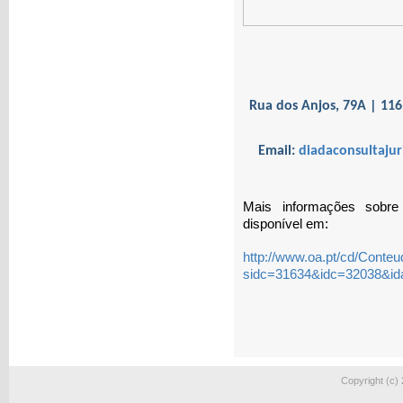
Rua dos Anjos, 79A | 1169
Email:
diadaconsultajur
Mais informações sobr
disponível em:
http://www.oa.pt/cd/Conteu
sidc=31634&idc=32038&id
Copyright (c)