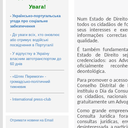
Увага!
-
Українсько-португальська
Num Estado de Direito
угода про соціальне
todos os cidadãos de f
забезпечення
seus interesses e exe
-
До уваги всіх, хто оновлює
informações correcta
або отримує водійські
qualidade.
посвідчення в Португалії
É também fundamental
-
У відпустку в Україну
Estado de Direito sej
власним автотранспортом до
credenciados: aos Adv
60 днів
oficialmente recon
deontológica.
-
«Шлях Перемоги» -
Para promover o acesso 
громадсько-політичний
Conselho Distrital d
тижневик
instituiu o Dia da Consu
os cidadãos, nacionais
-
International press-club
gratuitamente um Advog
Como grande empreend
Consulta Jurídica fo
Отримати новини на Email
consultas jurídicas, 
desinteressada, a parti