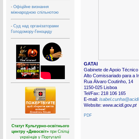
-
Офіційне визнання
міжнародною спільнотою
-
Суд над організаторами
Голодомору-Геноциду
GATAI
Gabinete de Apoio Técnico
Alto Comissariado para a Im
Rua Álvaro Coutinho, 14
1150-025 Lisboa
Tel/Fax: 218 106 165
E-mail:
isabel.cunha@acidi
Website:
www.acidi.gov.pt
PDF
Статут Культурно-освітнього
центру «Дивосвіт»
при Спілці
українців у Португалії