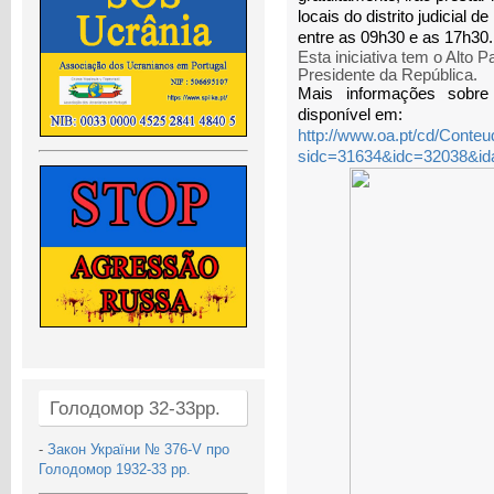
locais do distrito judicial 
entre as 09h30 e as 17h30.
Esta iniciativa tem o Alto 
Presidente da República.
Mais informações sobr
disponível em:
http://www.oa.pt/cd/Conteu
sidc=31634&idc=32038&id
Голодомор 32-33рр.
-
Закон України № 376-V про
Голодомор 1932-33 рр.