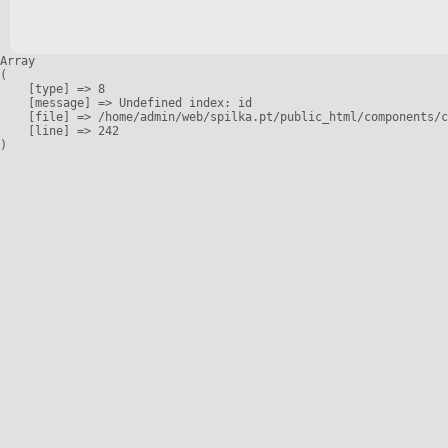
Array

(

    [type] => 8

    [message] => Undefined index: id

    [file] => /home/admin/web/spilka.pt/public_html/components/c
    [line] => 242
