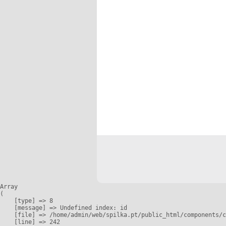
Array

(

    [type] => 8

    [message] => Undefined index: id

    [file] => /home/admin/web/spilka.pt/public_html/components/c
    [line] => 242
