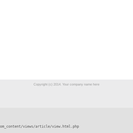
Copyright (c) 2014. Your company name here
om_content/views/article/view.html.php
