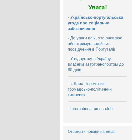
Увага!
-
Українсько-португальська
угода про соціальне
забезпечення
-
До уваги всіх, хто оновлює
або отримує водійські
посвідчення в Португалії
-
У відпустку в Україну
власним автотранспортом до
60 днів
-
«Шлях Перемоги» -
громадсько-політичний
тижневик
-
International press-club
Отримати новини на Email