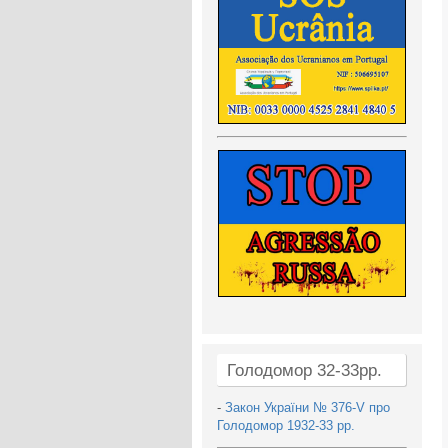
Голодомор 32-33рр.
-
Закон України № 376-V про
Голодомор 1932-33 рр.