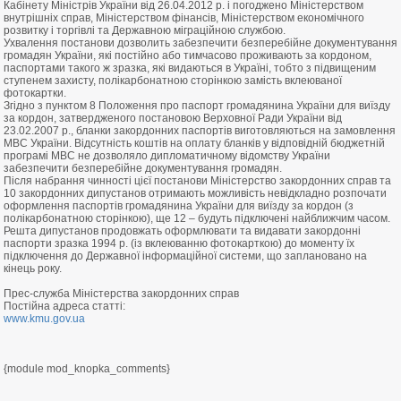
Кабінету Міністрів України від 26.04.2012 р. і погоджено Міністерством
внутрішніх справ, Міністерством фінансів, Міністерством економічного
розвитку і торгівлі та Державною міграційною службою.
Ухвалення постанови дозволить забезпечити безперебійне документування
громадян України, які постійно або тимчасово проживають за кордоном,
паспортами такого ж зразка, які видаються в Україні, тобто з підвищеним
ступенем захисту, полікарбонатною сторінкою замість вклеюваної
фотокартки.
Згідно з пунктом 8 Положення про паспорт громадянина України для виїзду
за кордон, затвердженого постановою Верховної Ради України від
23.02.2007 р., бланки закордонних паспортів виготовляються на замовлення
МВС України. Відсутність коштів на оплату бланків у відповідній бюджетній
програмі МВС не дозволяло дипломатичному відомству України
забезпечити безперебійне документування громадян.
Після набрання чинності цієї постанови Міністерство закордонних справ та
10 закордонних дипустанов отримають можливість невідкладно розпочати
оформлення паспортів громадянина України для виїзду за кордон (з
полікарбонатною сторінкою), ще 12 – будуть підключені найближчим часом.
Решта дипустанов продовжать оформлювати та видавати закордонні
паспорти зразка 1994 р. (із вклеюванню фотокарткою) до моменту їх
підключення до Державної інформаційної системи, що заплановано на
кінець року.
Прес-служба Міністерства закордонних справ
Постійна адреса статті:
www.kmu.gov.ua
{module mod_knopka_comments}