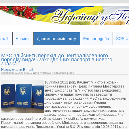
галії
Новини
Допомога іммігранту
Em português
SOS Uc
МЗС здійснить перехід до централізованого
порядку видачі закордонних паспортів нового
зразка
Надрукувати
E-mail
Створено: 22 липня 2012
Дата публікації
Перегляди: 13569
18 липня 2012 року Кабінет Міністрів України
прийняв постанову «Деякі питання Міністерства
внутрішніх справ та Міністерства закордонних
справ», яка надає можливість завершити
процедуру запровадження МЗС та закордонними
дипломатичними установами України
централізованого порядку оформлення,
виготовлення та видачі закордонних паспортів в
рамках приєднання до Державної інформаційної
системи реєстраційного обліку фізичних осіб та їх документування.
Проект даної постанови розроблено Міністерством закордонних справ на
виконання доручень Президента України В.Ф. Януковича від 10.03.2011 р. та