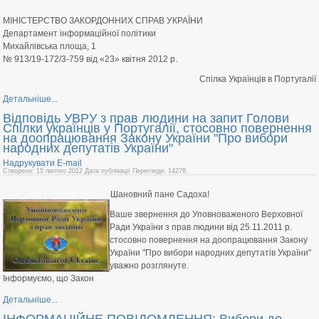
МІНІСТЕРСТВО ЗАКОРДОННИХ СПРАВ УКРАЇНИ
Департамент інформаційної політики
Михайлівська площа, 1
№ 913/19-172/3-759 від «23» квітня 2012 р.
Спілка Українців в Португалії
Детальніше...
Відповідь УВРУ з прав людини на запит Голови
Спілки українців у Португалії, стосовно повернення
на доопрацювання Закону України "Про вибори
народних депутатів України"
Надрукувати
E-mail
Створено: 15 лютого 2012
Дата публікації
Перегляди: 14276
Шановний пане Садоха!
Ваше звернення до Уповноваженого Верховної
Ради України з прав людини від 25.11.2011 p.
стосовно повернення на доопрацювання Закону
України "Про вибори народних депутатів України"
уважно розглянуте.
Інформуємо, що Закон
Детальніше...
ІНФОРМАЦІЙНЕ ПОВІДОМЛЕННЯ: Вибори до