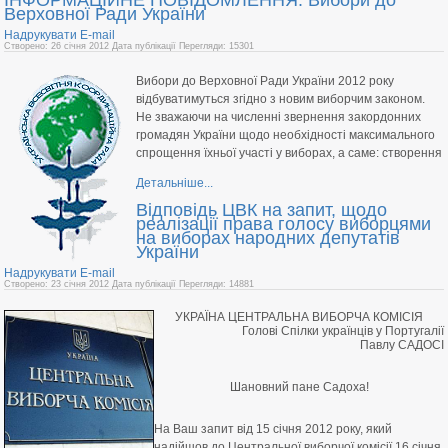
Верховної Ради України
Надрукувати
E-mail
Створено: 26 січня 2012
Дата публікації
Перегляди: 15301
Вибори до Верховної Ради України 2012 року
відбуватимуться згідно з новим виборчим законом.
Не зважаючи на численні звернення закордонних
громадян України щодо необхідності максимального
спрощення їхньої участі у виборах, а саме: створення
Детальніше...
Відповідь ЦВК на запит, щодо
реалізації права голосу виборцями
на виборах народних депутатів
України
Надрукувати
E-mail
Створено: 23 січня 2012
Дата публікації
Перегляди: 14881
УКРАЇНА ЦЕНТРАЛЬНА ВИБОРЧА КОМІСІЯ
Голові Спілки українців у Португалії
Павлу САДОСІ
Шановний пане Садоха!
Ha Ваш запит від 15 січня 2012 року, який
надійшов до Центральної виборчої комісії 16 січня