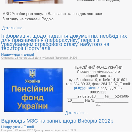
МЗС України розглянуло Ваш запит та повідомляє таке.
З огляду на схвалені Радою
Детальніше...
Інформація, щодо надання документів, необхідних
для призначення (перерахунку) пенсії з
урахуванням страхового стажу, набутого на
території Португалії
Надрукувати
E-mail
Створено: 28 лютого 2013
Дата публікації
Перегляди: 24206
ПЕНСІЙНИЙ ФОНД УКРАЇНИ
Управління міжнародного
співробітництва
вул. Бастіонна, 9, м. Київ-14, 01601
тел. 284-89-33, факс 284-73-37, E-mail:
pf-it@gu.kiev.ua
Код ЄДРПОУ
00035323
_____27.02.2013____ №___5243/08-
10______ На № ________________
від
Детальніше...
Відповідь МЗС на запит, щодо Виборів 2012р
Надрукувати
E-mail
Створено: 23 квітня 2012
Дата публікації
Перегляди: 15353