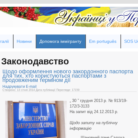
галії
Новини
Допомога іммігранту
Em português
SOS Uc
Законодавство
Щодо оформлення нового закордонного паспорта
для тих, хто користуються паспортами з
продовженим терміном дії
Надрукувати
E-mail
Створено: 13 січня 2014
Дата публікації
Перегляди: 17159
„ 30 ” грудня 2013 р. № 913/19-
172/3-3133
На запит від 24.12.2013 р.
Щодо запиту на публічну
інформацію
Шановний пане Садоха,