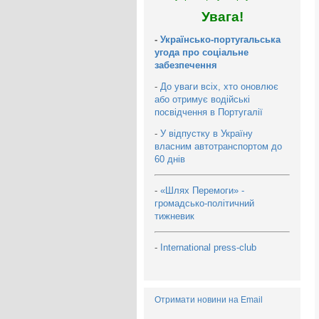
Увага!
-
Українсько-португальська
угода про соціальне
забезпечення
-
До уваги всіх, хто оновлює
або отримує водійські
посвідчення в Португалії
-
У відпустку в Україну
власним автотранспортом до
60 днів
-
«Шлях Перемоги» -
громадсько-політичний
тижневик
-
International press-club
Отримати новини на Email