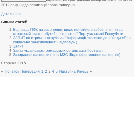
2012 року, щодо реалізації права голосу на
Детальніше...
Більше статей...
Відповідь ПФУ, на звернення, щодо пенсійного забезпечення за
страховий стаж, набутий на території Португальської Республіки
ЗАПИТ на отримання публічної інформації стосовно долі Угоди «Про
соціальне забезпечення” ( відповідь )
Запит
Заява українських громадських організацій Португалії
Закордонні паспорти (лист МЗС Щодо оформлення паспортів)
Сторінка 3 із 5
«
Початок
Попередня
1
2
3
4
5
Наступна
Кінець
»