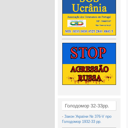
Голодомор 32-33рр.
-
Закон України № 376-V про
Голодомор 1932-33 рр.