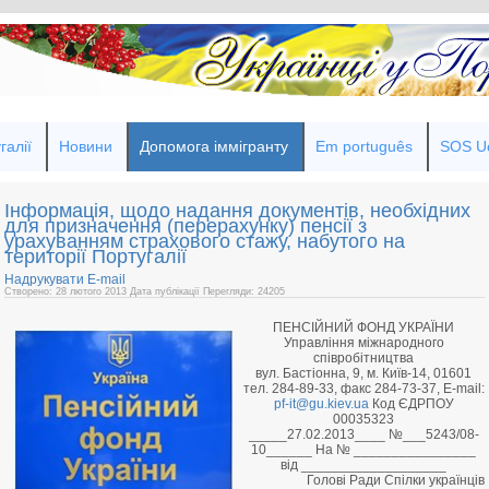
галії
Новини
Допомога іммігранту
Em português
SOS Uc
Інформація, щодо надання документів, необхідних
для призначення (перерахунку) пенсії з
урахуванням страхового стажу, набутого на
території Португалії
Надрукувати
E-mail
Створено: 28 лютого 2013
Дата публікації
Перегляди: 24205
ПЕНСІЙНИЙ ФОНД УКРАЇНИ
Управління міжнародного
співробітництва
вул. Бастіонна, 9, м. Київ-14, 01601
тел. 284-89-33, факс 284-73-37, E-mail:
pf-it@gu.kiev.ua
Код ЄДРПОУ
00035323
_____27.02.2013____ №___5243/08-
10______ На № ________________
від ___________________
Голові Ради Спілки українців