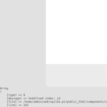
Array

(

    [type] => 8

    [message] => Undefined index: id

    [file] => /home/admin/web/spilka.pt/public_html/components/c
    [line] => 242
