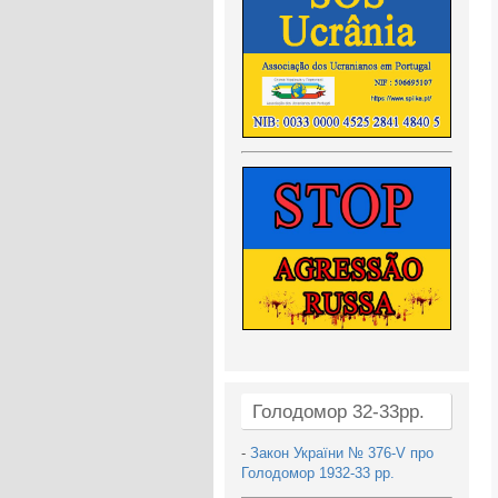
Голодомор 32-33рр.
-
Закон України № 376-V про
Голодомор 1932-33 рр.