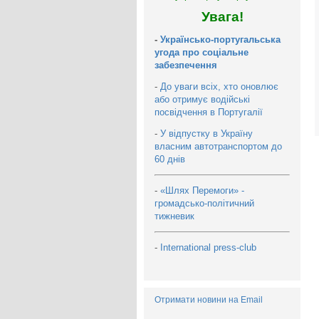
Увага!
-
Українсько-португальська
угода про соціальне
забезпечення
-
До уваги всіх, хто оновлює
або отримує водійські
посвідчення в Португалії
-
У відпустку в Україну
власним автотранспортом до
60 днів
-
«Шлях Перемоги» -
громадсько-політичний
тижневик
-
International press-club
Отримати новини на Email