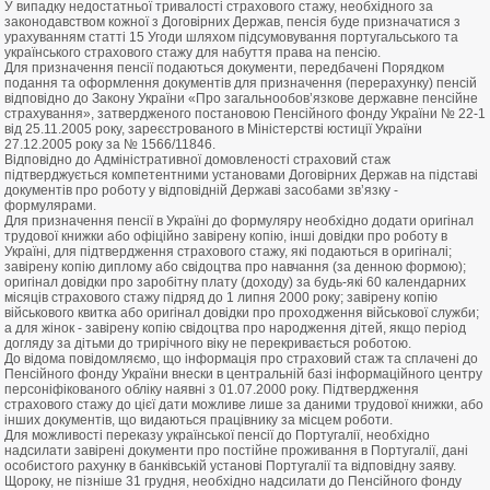
У випадку недостатньої тривалості страхового стажу, необхідного за
законодавством кожної з Договірних Держав, пенсія буде призначатися з
урахуванням статті 15 Угоди шляхом підсумовування португальського та
українського страхового стажу для набуття права на пенсію.
Для призначення пенсії подаються документи, передбачені Порядком
подання та оформлення документів для призначення (перерахунку) пенсій
відповідно до Закону України «Про загальнообов’язкове державне пенсійне
страхування», затвердженого постановою Пенсійного фонду України № 22-1
від 25.11.2005 року, зареєстрованого в Міністерстві юстиції України
27.12.2005 року за № 1566/11846.
Відповідно до Адміністративної домовленості страховий стаж
підтверджується компетентними установами Договірних Держав на підставі
документів про роботу у відповідній Державі засобами зв’язку -
формулярами.
Для призначення пенсії в Україні до формуляру необхідно додати оригінал
трудової книжки або офіційно завірену копію, інші довідки про роботу в
Україні, для підтвердження страхового стажу, які подаються в оригіналі;
завірену копію диплому або свідоцтва про навчання (за денною формою);
оригінал довідки про заробітну плату (доходу) за будь-які 60 календарних
місяців страхового стажу підряд до 1 липня 2000 року; завірену копію
військового квитка або оригінал довідки про проходження військової служби;
а для жінок - завірену копію свідоцтва про народження дітей, якщо період
догляду за дітьми до трирічного віку не перекривається роботою.
До відома повідомляємо, що інформація про страховий стаж та сплачені до
Пенсійного фонду України внески в центральній базі інформаційного центру
персоніфікованого обліку наявні з 01.07.2000 року. Підтвердження
страхового стажу до цієї дати можливе лише за даними трудової книжки, або
інших документів, що видаються працівнику за місцем роботи.
Для можливості переказу української пенсії до Португалії, необхідно
надсилати завірені документи про постійне проживання в Португалії, дані
особистого рахунку в банківській установі Португалії та відповідну заяву.
Щороку, не пізніше 31 грудня, необхідно надсилати до Пенсійного фонду