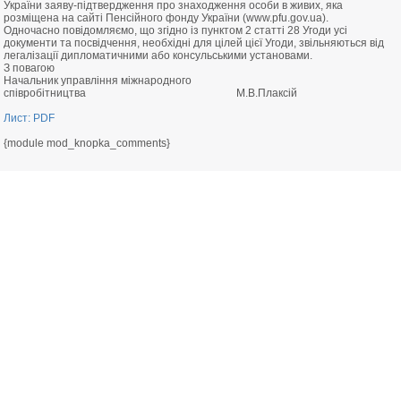
України заяву-підтвердження про знаходження особи в живих, яка
розміщена на сайті Пенсійного фонду України (www.pfu.gov.ua).
Одночасно повідомляємо, що згідно із пунктом 2 статті 28 Угоди усі
документи та посвідчення, необхідні для цілей цієї Угоди, звільняються від
легалізації дипломатичними або консульськими установами.
З повагою
Начальник управління міжнародного
співробітництва М.В.Плаксій
Лист: PDF
{module mod_knopka_comments}