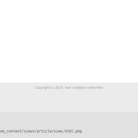
Copyright (c) 2014. Your company name here
om_content/views/article/view.html.php
