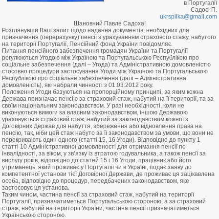
в Португалії
Садосі П.
ukrspilka@gmail.com
Шановний Павле Садоха!
Розглянувши Ваш запит щодо надання документів, необхідних для
призначення (перерахунку) пенсії з урахуванням страхового стажу, набутого
на території Португалії, Пенсійний фонд України повідомляє.
Питання пенсійного забезпечення громадян України та Португалії
регулюються Угодою між Україною та Португальською Республікою про
соціальне забезпечення (далі – Угода) та Адміністративною домовленістю
стосовно процедури застосування Угоди між Україною та Португальською
Республікою про соціальне забезпечення (далі – Адміністративна
домовленість), які набрали чинності з 01.03.2012 року.
Положення Угоди базуються на пропорційному принципі, за яким кожна
Держава призначає пенсію за страховий стаж, набутий на її території, та за
своїм національним законодавством. У разі необхідності, коли не
виконуються вимоги за власним законодавством, іншою Державою
ураховується страховий стаж, набутий за законодавством кожної з
Договірних Держав для набуття, збереження або відновлення права на
пенсію, так, ніби цей стаж набуто за її законодавством за умови, що вони не
перекривають один одного (статті 15, 16 Угоди). Відповідно до пункту 1
статті 10 Адміністративної домовленості для отримання пенсії по
інвалідності, за віком, у зв’язку із втратою годувальника, а також пенсії за
вислугу років, відповідно до статей 15 і 16 Угоди, працівник або його
утриманець, який проживає у Португалії чи в Україні, подає заяву до
компетентної установи тієї Договірної Держави, де проживає ця зацікавлена
особа, відповідно до процедур, передбачених законодавством, яке
застосовує ця установа.
Таким чином, частина пенсії за страховий стаж, набутий на території
Португалії, призначатиметься Португальською стороною, а за страховий
страж, набутий на території України, частина пенсії призначатиметься
Українською стороною.