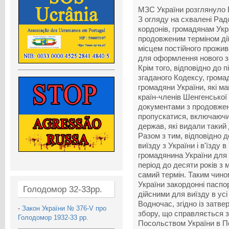
МЗС України розглянуло 
З огляду на схвалені Ра
кордонів, громадянам Укр
продовженим терміном ді
місцем постійного прожив
для оформлення нового з
Крім того, відповідно до п
згаданого Кодексу, грома
громадяни України, які ма
країн-членів Шенгенської
документами з продовжени
пропускатися, включаючи 
держав, які видали такий 
Разом з тим, відповідно д
виїзду з України і в'їзду
громадянина України для
період до десяти років з
самий термін. Таким чино
України закордонні паспо
Голодомор 32-33рр.
дійсними для виїзду в усі
Водночас, згідно із зат
-
Закон України № 376-V про
збору, що справляється з
Голодомор 1932-33 рр.
Посольством України в По