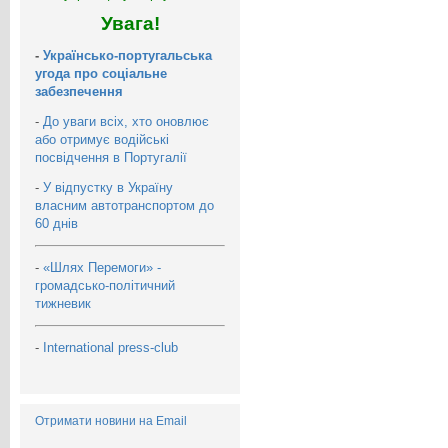
Увага!
-
Українсько-португальська
угода про соціальне
забезпечення
-
До уваги всіх, хто оновлює
або отримує водійські
посвідчення в Португалії
-
У відпустку в Україну
власним автотранспортом до
60 днів
-
«Шлях Перемоги» -
громадсько-політичний
тижневик
-
International press-club
Отримати новини на Email