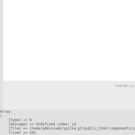
Copyright (c)
Array

(

    [type] => 8

    [message] => Undefined index: id

    [file] => /home/admin/web/spilka.pt/public_html/components/c
    [line] => 242
