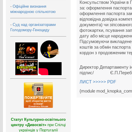
Консульством України в П
-
Офіційне визнання
за: оформлення паспорта
міжнародною спільнотою
оформлення паспорта зам
відповідна довідка компе
-
Суд над організаторами
документа) чи зіпсованог
Голодомору-Геноциду
фотокартки, псування запи
дату або місце народжен
Підсумовуючи викладене,
коштів за обмін паспорта
кордон з продовженим тер
Директор Департаменту
підпис/ Є.П.Переби
ЛИСТ >>>>> PDF
{module mod_knopka_com
Статут Культурно-освітнього
центру «Дивосвіт»
при Спілці
українців у Португалії