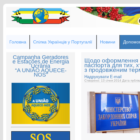
Головна
Спілка Українців у Португалії
Новини
Допомог
Campanha Geradores
Щодо оформлення н
e Estações de Energia
паспорта для тих, 
Ucrânia
з продовженим терм
“A UNIÃO AQUECE-
NOS”
Надрукувати
E-mail
Створено: 13 січня 2014
Дата публік