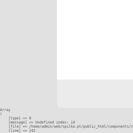
Array

(

    [type] => 8

    [message] => Undefined index: id

    [file] => /home/admin/web/spilka.pt/public_html/components/c
    [line] => 242
