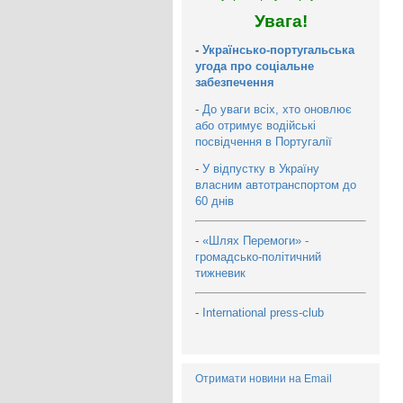
Увага!
-
Українсько-португальська
угода про соціальне
забезпечення
-
До уваги всіх, хто оновлює
або отримує водійські
посвідчення в Португалії
-
У відпустку в Україну
власним автотранспортом до
60 днів
-
«Шлях Перемоги» -
громадсько-політичний
тижневик
-
International press-club
Отримати новини на Email