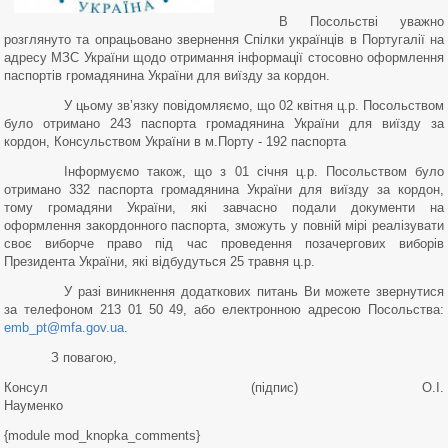
В Посольстві уважно
розглянуто та опрацьовано звернення Спілки українців в Португалії на
адресу МЗС України щодо отримання інформації стосовно оформлення
паспортів громадянина України для виїзду за кордон.
У цьому зв’язку повідомляємо, що 02 квітня ц.р. Посольством
було отримано 243 паспорта громадянина України для виїзду за
кордон, Консульством України в м.Порту - 192 паспорта
Інформуємо також, що з 01 січня ц.р. Посольством було
отримано 332 паспорта громадянина України для виїзду за кордон,
тому громадяни України, які завчасно подали документи на
оформлення закордонного паспорта, зможуть у повній мірі реалізувати
своє виборче право під час проведення позачергових виборів
Президента України, які відбудуться 25 травня ц.р.
У разі виникнення додаткових питань Ви можете звернутися
за телефоном 213 01 50 49, або електронною адресою Посольства:
emb_pt@mfa.gov.ua
.
З повагою,
Консул (підпис) О.І.
Науменко
{module mod_knopka_comments}