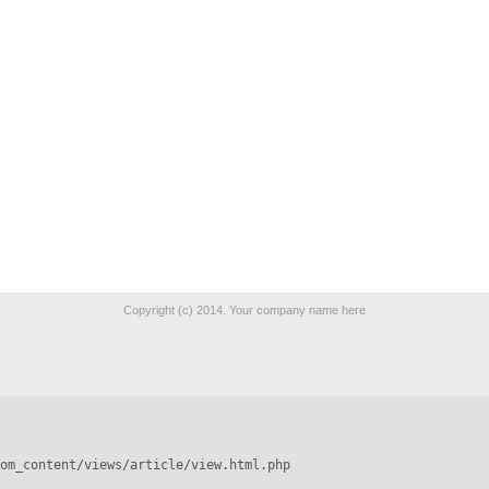
Copyright (c) 2014. Your company name here
om_content/views/article/view.html.php
