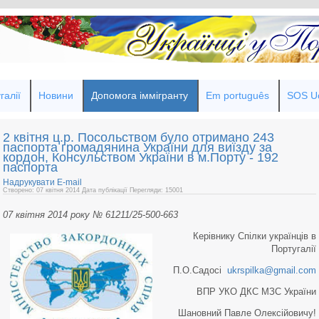
галії
Новини
Допомога іммігранту
Em português
SOS Uc
2 квітня ц.р. Посольством було отримано 243
паспорта громадянина України для виїзду за
кордон, Консульством України в м.Порту - 192
паспорта
Надрукувати
E-mail
Створено: 07 квітня 2014
Дата публікації
Перегляди: 15001
07 квітня 2014 року № 61211/25-500-663
Керівнику Спілки українців в
Португалії
П.О.Садосі
ukrspilka@gmail.com
ВПР УКО ДКС МЗС України
Шановний Павле Олексійовичу!