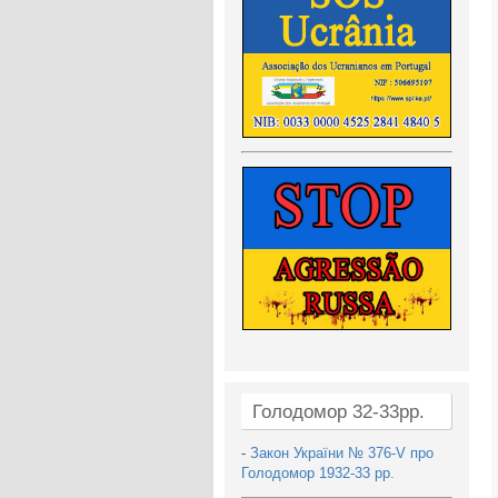
Голодомор 32-33рр.
-
Закон України № 376-V про
Голодомор 1932-33 рр.