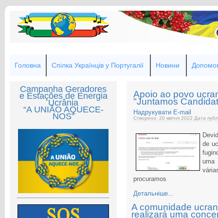
Головна
Спілка Українців у Португалії
Новини
Допомог
Campanha Geradores
Apoio ao povo ucran
e Estações de Energia
"Juntamos Candida
Ucrânia
“A UNIÃO AQUECE-
Надрукувати
E-mail
NOS”
Створено: 20 квітня 2022
Дата публ
Devid
de uc
fugi
uma 
vári
procuramos
Детальніше...
A comunidade ucran
realizará uma concen