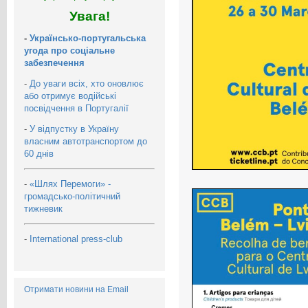
Увага!
-
Українсько-португальська
угода про соціальне
забезпечення
-
До уваги всіх, хто оновлює
або отримує водійські
посвідчення в Португалії
-
У відпустку в Україну
власним автотранспортом до
60 днів
-
«Шлях Перемоги» -
громадсько-політичний
тижневик
-
International press-club
Отримати новини на Email