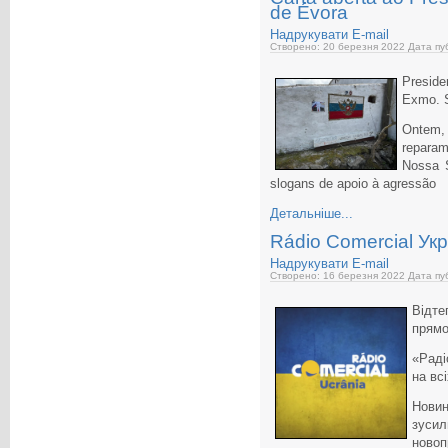
de Évora
Надрукувати
E-mail
Створено: 20 березня 2022
Дата пуб
Preside
Exmo. S
Ontem, 
reparam
Nossa 
slogans de apoio à agressão
Детальніше...
Rádio Comercial Ук
Надрукувати
E-mail
Створено: 16 березня 2022
Дата пуб
Відте
прямо
«Раді
на вс
Нови
зусил
новоп