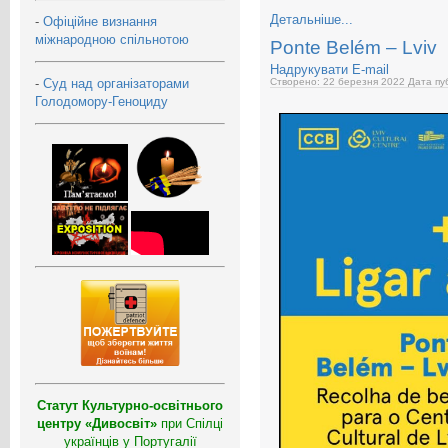
Детальніше...
-
Офіційне визнання
міжнародною спільнотою
Ponte Belém – Lviv
Надрукувати
E-mail
-
Суд над організаторами
Створено: 22 березня 2022
Дата пуб
Голодомору-Геноциду
Статут Культурно-освітнього
центру «Дивосвіт»
при Спілці
українців у Португалії