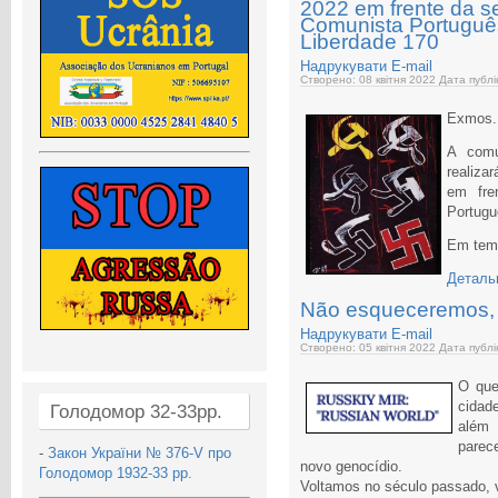
2022 em frente da s
Comunista Português
Liberdade 170
Надрукувати
E-mail
Створено: 08 квітня 2022
Дата публі
Exmos.
A comu
realiza
em fre
Portugu
Em temp
Детальн
Não esqueceremos,
Надрукувати
E-mail
Створено: 05 квітня 2022
Дата публі
O que
cidad
Голодомор 32-33рр.
além
parece
-
Закон України № 376-V про
novo genocídio.
Голодомор 1932-33 рр.
Voltamos no século passado,