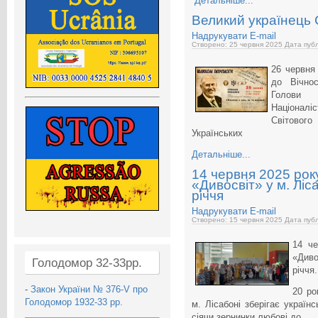
Детальніше...
Великий українець
Надрукувати
E-mail
Створено: 25 червня 2025
Дата публ
26 червня
до Вічнос
Голови 
Націоналіс
Світового
Українських
Детальніше...
14 червня 2025 рок
«Дивосвіт» у м. Ліс
річчя
Надрукувати
E-mail
Створено: 15 червня 2025
Дата публ
14 че
«Диво
Голодомор 32-33рр.
річчя.
-
Закон України № 376-V про
20 ро
Голодомор 1932-33 рр.
м. Лісабоні зберігає українс
сіячи зернинки любові до