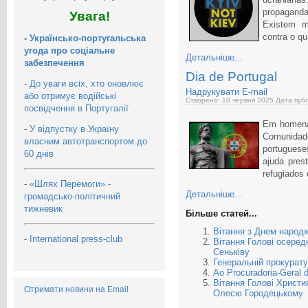
propagand
Увага!
Existem m
contra o q
-
Українсько-португальська
угода про соціальне
Детальніше...
забезпечення
Dia de Portugal
-
До уваги всіх, хто оновлює
Надрукувати
E-mail
або отримує водійські
Створено: 10 червня 2025
Дата публ
посвідчення в Португалії
Em homena
-
У відпустку в Україну
Comunidad
власним автотранспортом до
portuguese
60 днів
ajuda pres
refugiados 
-
«Шлях Перемоги» -
Детальніше...
громадсько-політичний
тижневик
Більше статей...
Вітання з Днем народж
-
International press-club
Вітання Голові осере
Сеньківу
Генеральній прокурату
Ao Procuradoria-Geral 
Вітання Голові Христия
Отримати новини на Email
Олесю Городецькому