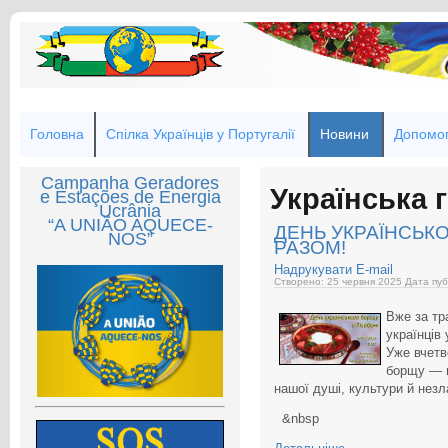
Головна
Спілка Українців у Португалії
Новини
Допомог
Campanha Geradores
Українська 
e Estações de Energia
Ucrânia
“A UNIÃO AQUECE-
ДЕНЬ УКРАЇНСЬК
NOS”
РАЗОМ!
Надрукувати
E-mail
Створено: 25 червня 2025
Дата пуб
Вже за тр
українців
Уже вчетв
борщу — н
нашої душі, культури й незл
&nbsp