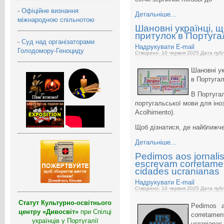
-
Офіційне визнання
Детальніше...
міжнародною спільнотою
Шановні українці, 
притулок в Португал
-
Суд над організаторами
Надрукувати
E-mail
Голодомору-Геноциду
Створено: 10 червня 2025
Дата публ
Шановні у
в Португалі
В Португал
португальської мови для іноз
Acolhimento).
Щоб дізнатися, де найближче
Детальніше...
Pedimos aos jornali
escrevam corretame
cidades ucranianas
Надрукувати
E-mail
Створено: 10 червня 2025
Дата публ
Статут Культурно-освітнього
Pedimos a
центру «Дивосвіт»
при Спілці
corretam
українців у Португалії
ucraniana