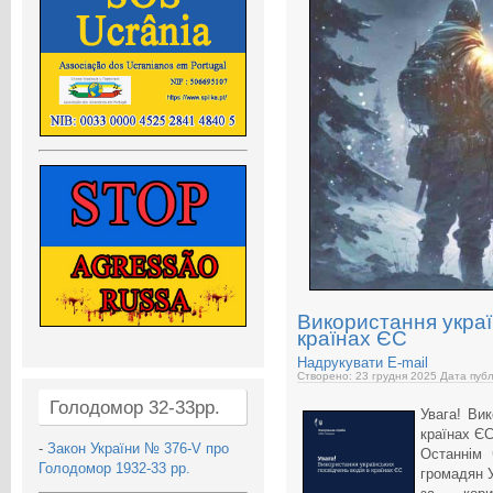
Використання украї
країнах ЄС
Надрукувати
E-mail
Створено: 23 грудня 2025
Дата публ
Голодомор 32-33рр.
Увага! Вик
країнах Є
-
Закон України № 376-V про
Останнім 
Голодомор 1932-33 рр.
громадян 