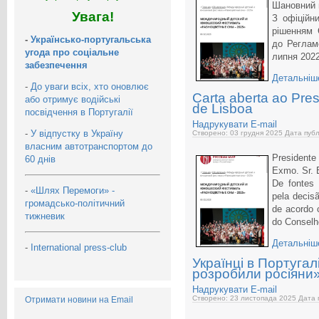
Шановний 
Увага!
З офіційн
рішенням Є
-
Українсько-португальська
до Реглам
угода про соціальне
липня 2022
забезпечення
Детальніше
-
До уваги всіх, хто оновлює
Carta aberta ao Pre
або отримує водійські
de Lisboa
посвідчення в Португалії
Надрукувати
E-mail
-
У відпустку в Україну
Створено: 03 грудня 2025
Дата публ
власним автотранспортом до
Presidente
60 днів
Exmo. Sr. 
De fontes 
-
«Шлях Перемоги» -
pela decis
громадсько-політичний
de acordo
тижневик
do Conselh
Детальніше
-
International press-club
Українці в Португал
розробили росіяни
Надрукувати
E-mail
Створено: 23 листопада 2025
Дата 
Отримати новини на Email