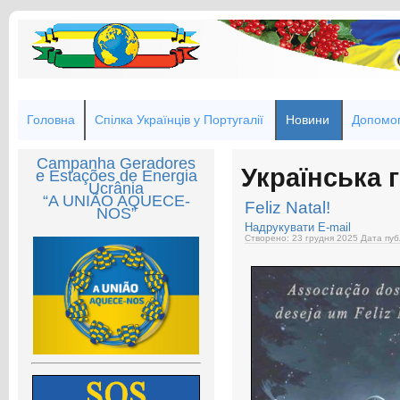
Головна
Спілка Українців у Португалії
Новини
Допомог
Campanha Geradores
Українська 
e Estações de Energia
Ucrânia
“A UNIÃO AQUECE-
Feliz Natal!
NOS”
Надрукувати
E-mail
Створено: 23 грудня 2025
Дата пуб