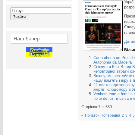
Украї
розро
Прези
вважа
Сполу
плано
Наш банер
Детал
Більш
Carta aberta ao Preside
Autónoma da Madeira
Співчуття Кіяк Владі 
неповторної втрати їх
Вшануємо всіх убитих
нашу пам’ять і віру в 
22 листопада запрошує
жертв Голодомору в Ук
Venham com a família 
noite de luz, música e e
Сторінка 7 із 639
«
Початок
Попередня
2
3
4
5