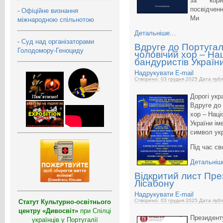
за корис
посвідченн
-
Офіційне визнання
Ми
міжнародною спільнотою
Детальніше...
-
Суд над організаторами
Вдруге до Португал
Голодомору-Геноциду
чоловічий хор – На
бандуристів Україн
Надрукувати
E-mail
Створено: 03 грудня 2025
Дата публ
Дорогі укра
Вдруге до 
хор – Нац
України ім
символ ук
Під час св
Детальніше
Відкритий лист Пре
Лісабону
Надрукувати
E-mail
Створено: 03 грудня 2025
Дата публ
Статут Культурно-освітнього
центру «Дивосвіт»
при Спілці
Президенту
українців у Португалії