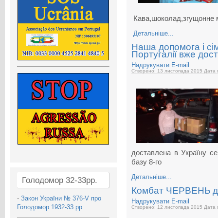
Кава,шоколад,згущонне м
Детальніше...
Наша допомога і сім
Португалії вже дос
Надрукувати
E-mail
Створено: 13 листопада 2015
Дата 
доставлена в Україну с
базу 8-го
Детальніше...
Голодомор 32-33рр.
Комбат ЧЕРВЕНЬ до
-
Закон України № 376-V про
Надрукувати
E-mail
Голодомор 1932-33 рр.
Створено: 12 листопада 2015
Дата 