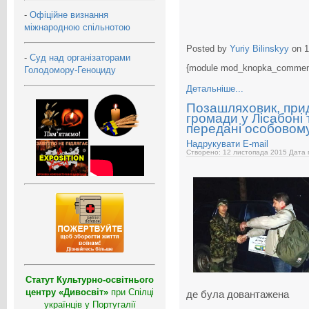
-
Офіційне визнання
міжнародною спільнотою
Posted by
Yuriy Bilinskyy
on 1
-
Суд над організаторами
{module mod_knopka_commen
Голодомору-Геноциду
Детальніше...
Позашляховик, прид
громади у Лісабоні
передані особовом
Надрукувати
E-mail
Створено: 12 листопада 2015
Дата 
Статут Культурно-освітнього
центру «Дивосвіт»
при Спілці
де була довантажена
українців у Португалії