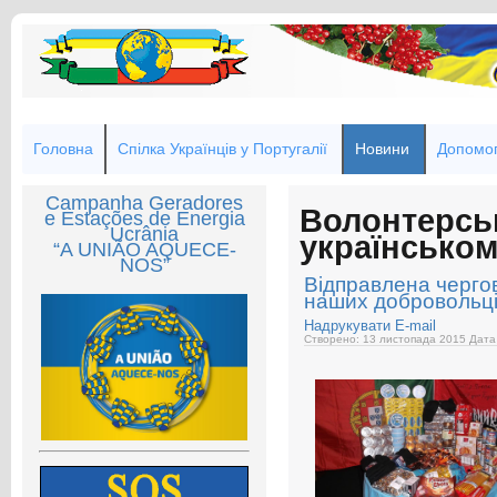
Головна
Спілка Українців у Португалії
Новини
Допомог
Campanha Geradores
Волонтерсь
e Estações de Energia
Ucrânia
українськом
“A UNIÃO AQUECE-
NOS”
Відправлена чергов
наших добровольці
Надрукувати
E-mail
Створено: 13 листопада 2015
Дата