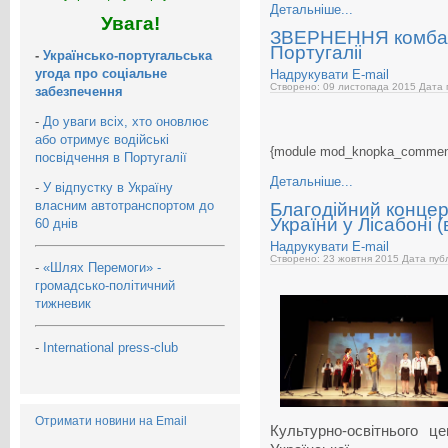
Детальніше...
Увага!
ЗВЕРНЕННЯ комба
Португаліі
-
Українсько-португальська
угода про соціальне
Надрукувати
E-mail
Створено: 09 листопада 2015
Дата 
забезпечення
-
До уваги всіх, хто оновлює
або отримує водійські
{module mod_knopka_commen
посвідчення в Португалії
Детальніше...
-
У відпустку в Україну
власним автотранспортом до
Благодійний концер
України у Лісабоні (
60 днів
Надрукувати
E-mail
Створено: 23 жовтня 2015
Дата публ
-
«Шлях Перемоги» -
громадсько-політичний
тижневик
-
International press-club
Отримати новини на Email
Культурно-освітнього це