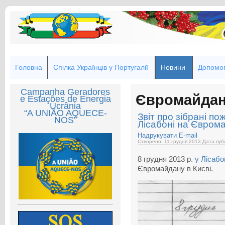
Головна
Спілка Українців у Португалії
Новини
Допомог
Campanha Geradores
Євромайдан 
e Estações de Energia
Ucrânia
“A UNIÃO AQUECE-
Звіт про зібрані по
NOS”
Лісабоні на Євром
Надрукувати
E-mail
Створено: 11 грудня 2013
Дата пуб
8 грудня 2013 р.
у Лісабо
Євромайдану в Києві.