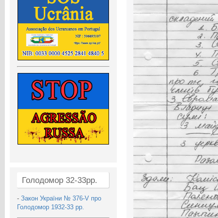
Голодомор 32-33рр.
-
Закон України № 376-V про
Голодомор 1932-33 рр.