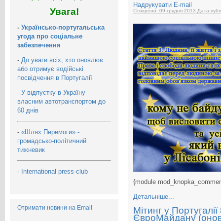
Надрукувати
E-mail
Увага!
Створено: 09 грудня 2013
Дата публ
-
Українсько-португальська
угода про соціальне
забезпечення
-
До уваги всіх, хто оновлює
або отримує водійські
посвідчення в Португалії
-
У відпустку в Україну
власним автотранспортом до
60 днів
-
«Шлях Перемоги» -
громадсько-політичний
тижневик
-
International press-club
{module mod_knopka_commen
Детальніше...
Отримати новини на Email
Мітинг у Португалії
ЄвроМайдану (оновл