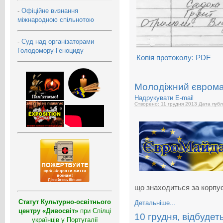
-
Офіційне визнання
міжнародною спільнотою
-
Суд над організаторами
Голодомору-Геноциду
Копія протоколу: PDF
Молодіжний єврома
Надрукувати
E-mail
Створено: 11 грудня 2013
Дата публ
що знаходиться за корпу
Статут Культурно-освітнього
Детальніше...
центру «Дивосвіт»
при Спілці
10 грудня, відбудеть
українців у Португалії