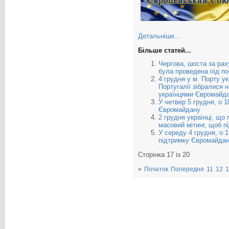
Детальніше...
Більше статей...
Чергова, шоста за рах
була проведена під по
4 грудня у м. Порту ук
Португалії зібралися н
українцями Євромайдан
У четвер 5 грудня, о 1
Євромайдану
2 грудня українці, що
масовий мітинг, щоб 
У середу 4 грудня, о 1
підтримку Євромайда
Сторінка 17 із 20
«
Початок
Попередня
11
12
1