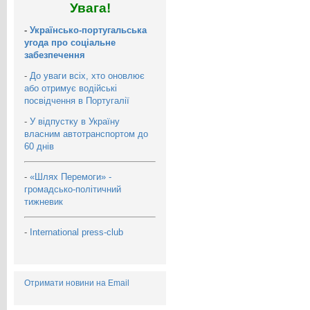
Увага!
-
Українсько-португальська
угода про соціальне
забезпечення
-
До уваги всіх, хто оновлює
або отримує водійські
посвідчення в Португалії
-
У відпустку в Україну
власним автотранспортом до
60 днів
-
«Шлях Перемоги» -
громадсько-політичний
тижневик
-
International press-club
Отримати новини на Email