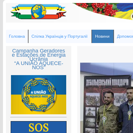
Головна
Спілка Українців у Португалії
Новини
Допомог
Campanha Geradores
e Estações de Energia
Ucrânia
“A UNIÃO AQUECE-
NOS”