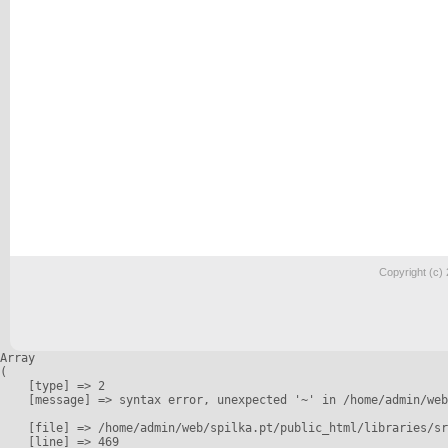
Copyright (c)
Array

(

    [type] => 2

    [message] => syntax error, unexpected '~' in /home/admin/web
    [file] => /home/admin/web/spilka.pt/public_html/libraries/sr
    [line] => 469
