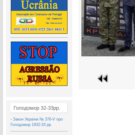
Голодомор 32-33рр.
-
Закон України № 376-V про
Голодомор 1932-33 рр.