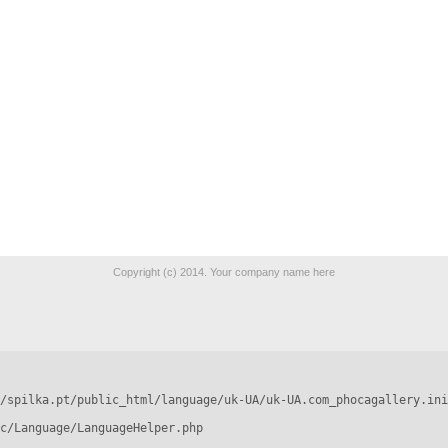
Copyright (c) 2014. Your company name here
/spilka.pt/public_html/language/uk-UA/uk-UA.com_phocagallery.ini
c/Language/LanguageHelper.php
