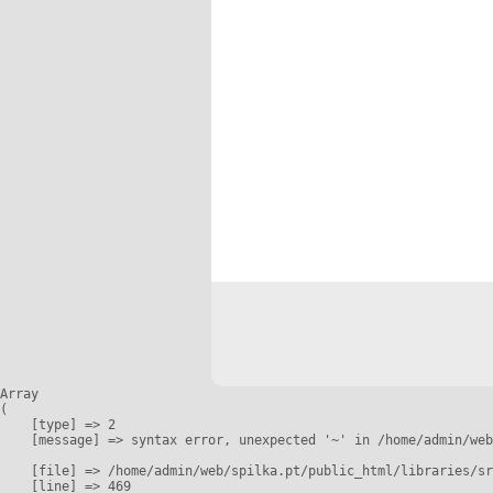
Array

(

    [type] => 2

    [message] => syntax error, unexpected '~' in /home/admin/web
    [file] => /home/admin/web/spilka.pt/public_html/libraries/sr
    [line] => 469
