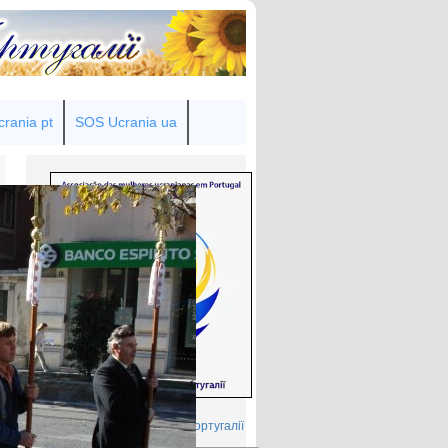
rania pt
SOS Ucrania ua
Товариство українок у Португалії