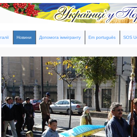
галії
Новини
Допомога іммігранту
Em português
SOS Uc