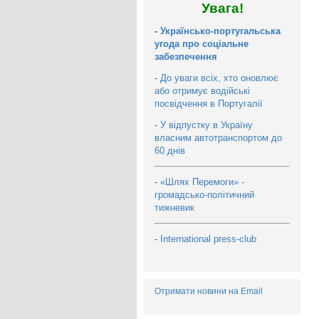
Увага!
-
Українсько-португальська
угода про соціальне
забезпечення
-
До уваги всіх, хто оновлює
або отримує водійські
посвідчення в Португалії
-
У відпустку в Україну
власним автотранспортом до
60 днів
-
«Шлях Перемоги» -
громадсько-політичний
тижневик
-
International press-club
Отримати новини на Email