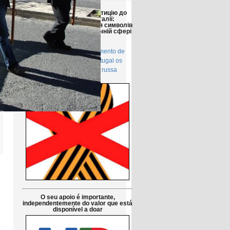
Друзі!
Просимо підтримати петицію до
Парламенту Португалії:
Заборонити використання символів
російської агресії в публічній сфері
в Португалії
Petição pública Ao Parlamento de
Portugal: Proibir em Portugal os
símbolos da agressão russa
O seu apoio é importante,
independentemente do valor que está
disponível a doar