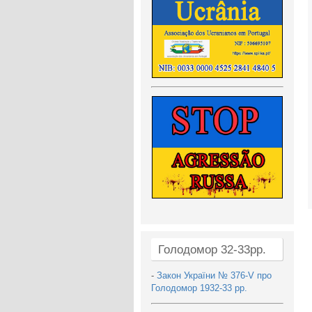
Голодомор 32-33рр.
-
Закон України № 376-V про
Голодомор 1932-33 рр.