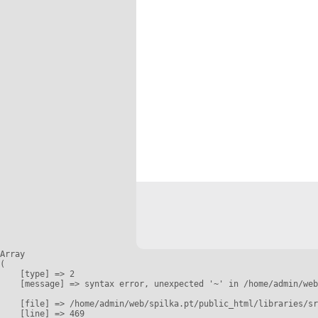
Array

(

    [type] => 2

    [message] => syntax error, unexpected '~' in /home/admin/web
    [file] => /home/admin/web/spilka.pt/public_html/libraries/sr
    [line] => 469
