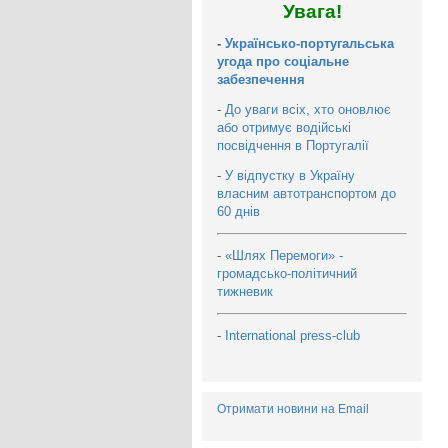
Увага!
-
Українсько-португальська
угода про соціальне
забезпечення
-
До уваги всіх, хто оновлює
або отримує водійські
посвідчення в Португалії
-
У відпустку в Україну
власним автотранспортом до
60 днів
-
«Шлях Перемоги» -
громадсько-політичний
тижневик
-
International press-club
Отримати новини на Email