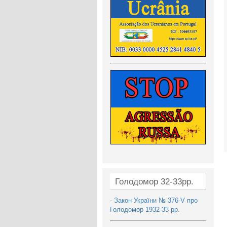
Голодомор 32-33рр.
-
Закон України № 376-V про
Голодомор 1932-33 рр.