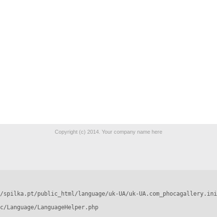
Copyright (c) 2014. Your company name here
/spilka.pt/public_html/language/uk-UA/uk-UA.com_phocagallery.ini
c/Language/LanguageHelper.php
