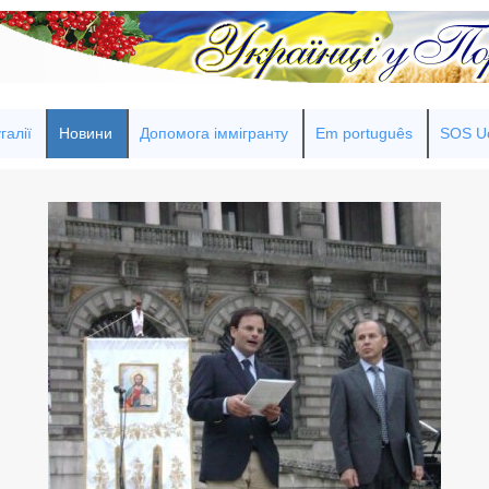
галії
Новини
Допомога іммігранту
Em português
SOS Uc