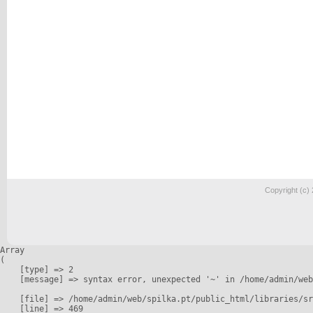
Copyright (c)
Array

(

    [type] => 2

    [message] => syntax error, unexpected '~' in /home/admin/web
    [file] => /home/admin/web/spilka.pt/public_html/libraries/sr
    [line] => 469
