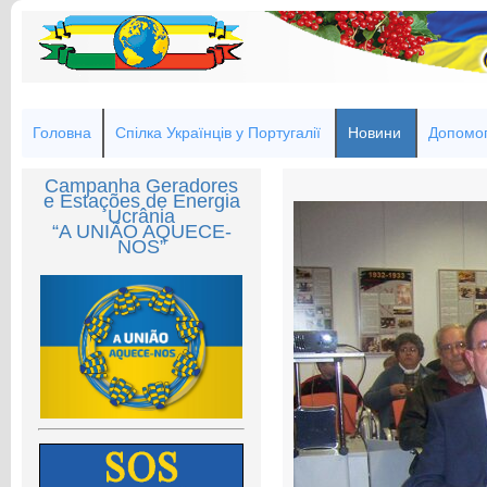
Головна
Спілка Українців у Португалії
Новини
Допомог
Campanha Geradores
e Estações de Energia
Ucrânia
“A UNIÃO AQUECE-
NOS”