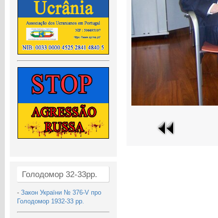
Голодомор 32-33рр.
-
Закон України № 376-V про
Голодомор 1932-33 рр.