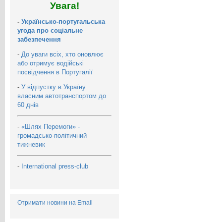
Увага!
-
Українсько-португальська
угода про соціальне
забезпечення
-
До уваги всіх, хто оновлює
або отримує водійські
посвідчення в Португалії
-
У відпустку в Україну
власним автотранспортом до
60 днів
-
«Шлях Перемоги» -
громадсько-політичний
тижневик
-
International press-club
Отримати новини на Email