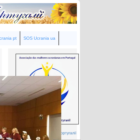
rania pt
SOS Ucrania ua
Товариство українок у Португалії