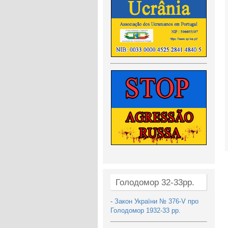
Голодомор 32-33рр.
-
Закон України № 376-V про
Голодомор 1932-33 рр.