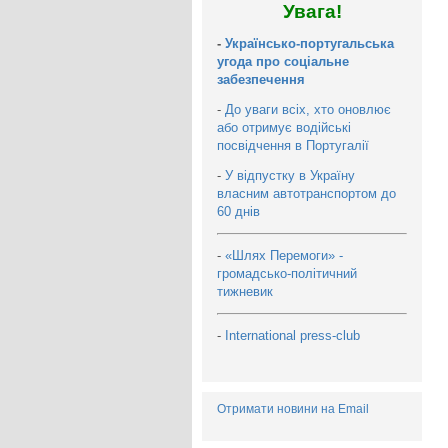
Увага!
-
Українсько-португальська
угода про соціальне
забезпечення
-
До уваги всіх, хто оновлює
або отримує водійські
посвідчення в Португалії
-
У відпустку в Україну
власним автотранспортом до
60 днів
-
«Шлях Перемоги» -
громадсько-політичний
тижневик
-
International press-club
Отримати новини на Email