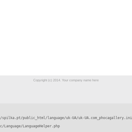
Copyright (c) 2014. Your company name here
/spilka.pt/public_html/language/uk-UA/uk-UA.com_phocagallery.ini
c/Language/LanguageHelper.php
