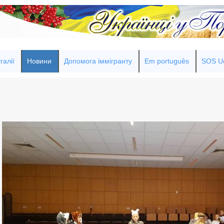
галії
Новини
Допомога іммігранту
Em português
SOS Uc