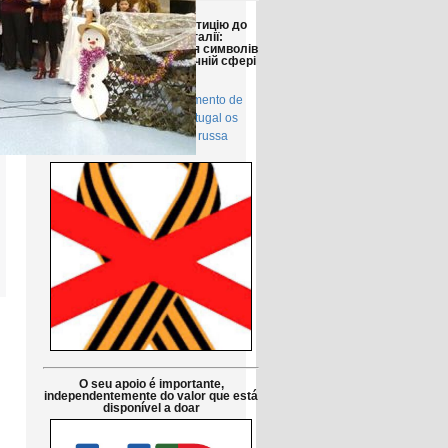
Друзі!
Просимо підтримати петицію до
Парламенту Португалії:
Заборонити використання символів
російської агресії в публічній сфері
в Португалії
Petição pública Ao Parlamento de
Portugal: Proibir em Portugal os
símbolos da agressão russa
O seu apoio é importante,
independentemente do valor que está
disponível a doar