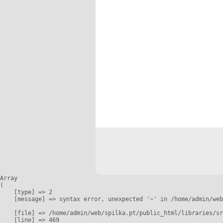
Array

(

    [type] => 2

    [message] => syntax error, unexpected '~' in /home/admin/web
    [file] => /home/admin/web/spilka.pt/public_html/libraries/sr
    [line] => 469
