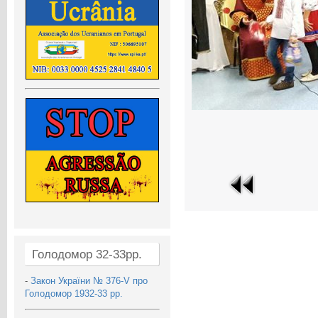
Голодомор 32-33рр.
-
Закон України № 376-V про
Голодомор 1932-33 рр.