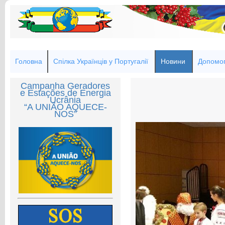
Головна
Спілка Українців у Португалії
Новини
Допомог
Campanha Geradores
e Estações de Energia
Ucrânia
“A UNIÃO AQUECE-
NOS”