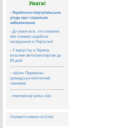
Увага!
-
Українсько-португальська
угода про соціальне
забезпечення
-
До уваги всіх, хто оновлює
або отримує водійські
посвідчення в Португалії
-
У відпустку в Україну
власним автотранспортом до
60 днів
-
«Шлях Перемоги» -
громадсько-політичний
тижневик
-
International press-club
Отримати новини на Email