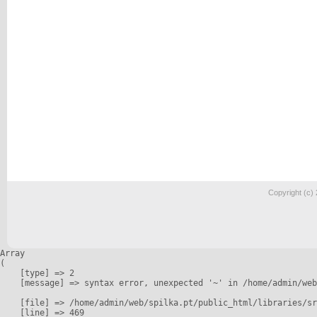
Copyright (c)
Array

(

    [type] => 2

    [message] => syntax error, unexpected '~' in /home/admin/web
    [file] => /home/admin/web/spilka.pt/public_html/libraries/sr
    [line] => 469
