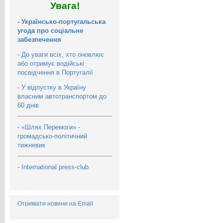
Увага!
-
Українсько-португальська
угода про соціальне
забезпечення
-
До уваги всіх, хто оновлює
або отримує водійські
посвідчення в Португалії
-
У відпустку в Україну
власним автотранспортом до
60 днів
-
«Шлях Перемоги» -
громадсько-політичний
тижневик
-
International press-club
Отримати новини на Email