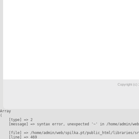
Copyright (c)
Array

(

    [type] => 2

    [message] => syntax error, unexpected '~' in /home/admin/web
    [file] => /home/admin/web/spilka.pt/public_html/libraries/sr
    [line] => 469
