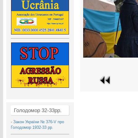
Голодомор 32-33рр.
-
Закон України № 376-V про
Голодомор 1932-33 рр.