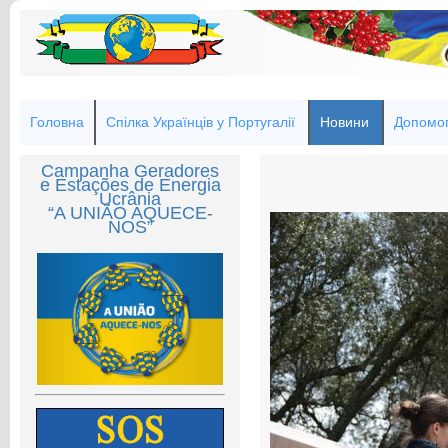
Головна
Спілка Українців у Португалії
Новини
Допомог
Campanha Geradores
e Estações de Energia
Ucrânia
“A UNIÃO AQUECE-
NOS”