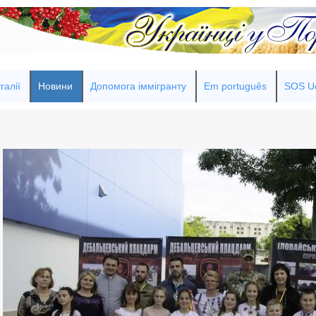
галії
Новини
Допомога іммігранту
Em português
SOS Uc