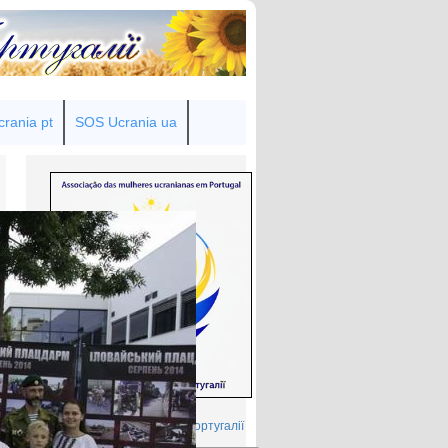
rania pt
SOS Ucrania ua
Товариство українок у Португалії