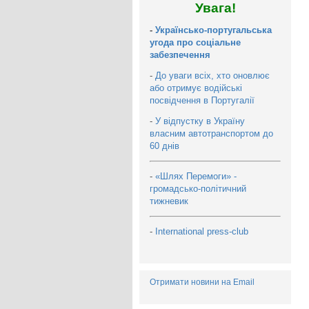
Увага!
-
Українсько-португальська
угода про соціальне
забезпечення
-
До уваги всіх, хто оновлює
або отримує водійські
посвідчення в Португалії
-
У відпустку в Україну
власним автотранспортом до
60 днів
-
«Шлях Перемоги» -
громадсько-політичний
тижневик
-
International press-club
Отримати новини на Email