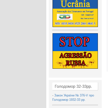
Голодомор 32-33рр.
-
Закон України № 376-V про
Голодомор 1932-33 рр.