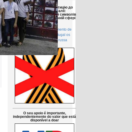
Друзі!
Просимо підтримати петицію до
Парламенту Португалії:
Заборонити використання символів
російської агресії в публічній сфері
в Португалії
Petição pública Ao Parlamento de
Portugal: Proibir em Portugal os
símbolos da agressão russa
O seu apoio é importante,
independentemente do valor que está
disponível a doar