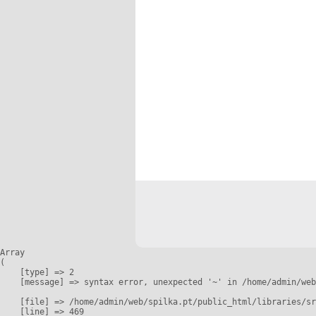
Array

(

    [type] => 2

    [message] => syntax error, unexpected '~' in /home/admin/web
    [file] => /home/admin/web/spilka.pt/public_html/libraries/sr
    [line] => 469
