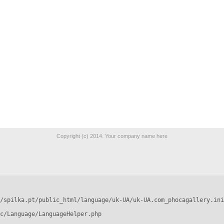
Copyright (c) 2014. Your company name here
/spilka.pt/public_html/language/uk-UA/uk-UA.com_phocagallery.ini
c/Language/LanguageHelper.php
