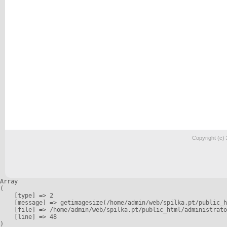
Copyright (c)
Array

(

    [type] => 2

    [message] => getimagesize(/home/admin/web/spilka.pt/public_h
    [file] => /home/admin/web/spilka.pt/public_html/administrato
    [line] => 48
