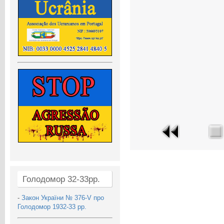
Голодомор 32-33рр.
-
Закон України № 376-V про
Голодомор 1932-33 рр.