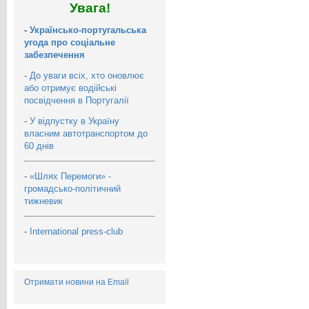
Увага!
-
Українсько-португальська
угода про соціальне
забезпечення
-
До уваги всіх, хто оновлює
або отримує водійські
посвідчення в Португалії
-
У відпустку в Україну
власним автотранспортом до
60 днів
-
«Шлях Перемоги» -
громадсько-політичний
тижневик
-
International press-club
Отримати новини на Email