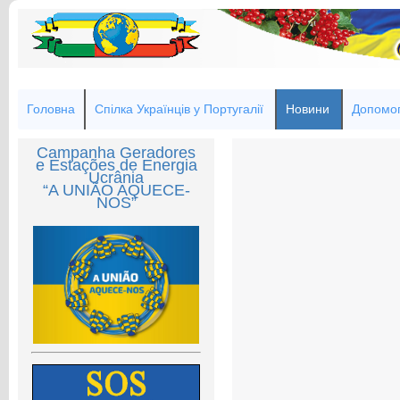
Головна
Спілка Українців у Португалії
Новини
Допомог
Campanha Geradores
e Estações de Energia
Ucrânia
“A UNIÃO AQUECE-
NOS”