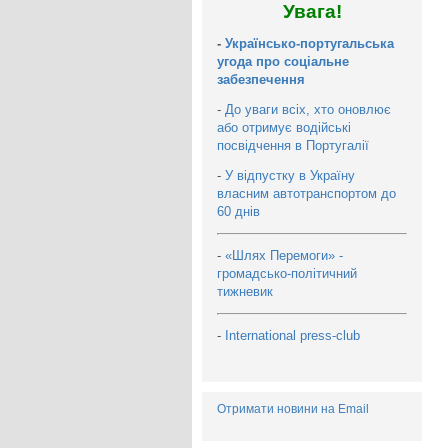
Увага!
-
Українсько-португальська
угода про соціальне
забезпечення
-
До уваги всіх, хто оновлює
або отримує водійські
посвідчення в Португалії
-
У відпустку в Україну
власним автотранспортом до
60 днів
-
«Шлях Перемоги» -
громадсько-політичний
тижневик
-
International press-club
Отримати новини на Email