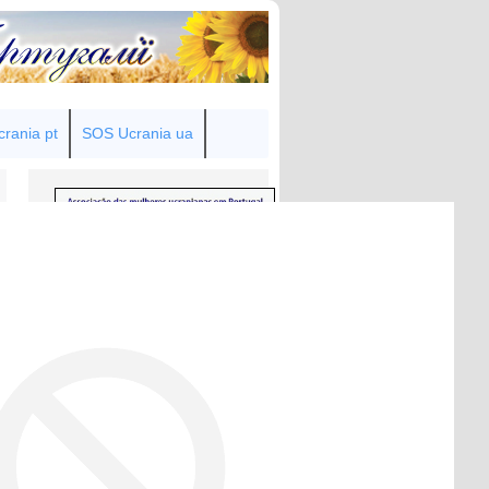
rania pt
SOS Ucrania ua
Товариство українок у Португалії