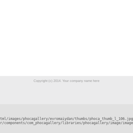
Copyright (c) 2014. Your company name here
tml/images/phocagallery/evromaiydan/thumbs/phoca_thumb_l_106.jpg
r/components/com_phocagallery/libraries/phocagallery/image/image