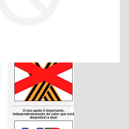
Друзі!
Просимо підтримати петицію до
Парламенту Португалії:
Заборонити використання символів
російської агресії в публічній сфері
в Португалії
Petição pública Ao Parlamento de
Portugal: Proibir em Portugal os
símbolos da agressão russa
O seu apoio é importante,
independentemente do valor que está
disponível a doar