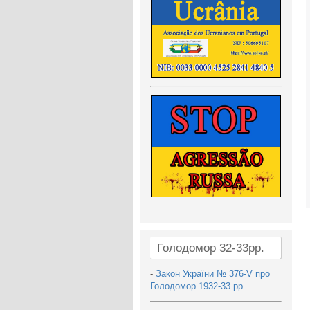
Голодомор 32-33рр.
-
Закон України № 376-V про
Голодомор 1932-33 рр.