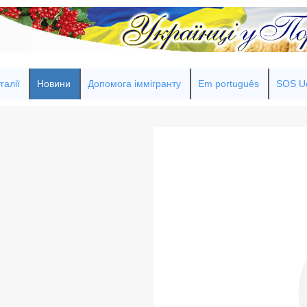
галії
Новини
Допомога іммігранту
Em português
SOS Uc