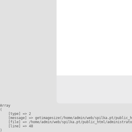
Array

(

    [type] => 2

    [message] => getimagesize(/home/admin/web/spilka.pt/public_h
    [file] => /home/admin/web/spilka.pt/public_html/administrato
    [line] => 48
