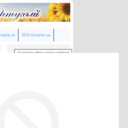
rania pt
SOS Ucrania ua
Товариство українок у Португалії