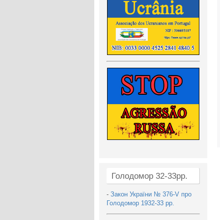
Голодомор 32-33рр.
-
Закон України № 376-V про
Голодомор 1932-33 рр.