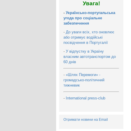
Увага!
-
Українсько-португальська
угода про соціальне
забезпечення
-
До уваги всіх, хто оновлює
або отримує водійські
посвідчення в Португалії
-
У відпустку в Україну
власним автотранспортом до
60 днів
-
«Шлях Перемоги» -
громадсько-політичний
тижневик
-
International press-club
Отримати новини на Email