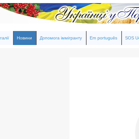
галії
Новини
Допомога іммігранту
Em português
SOS Uc