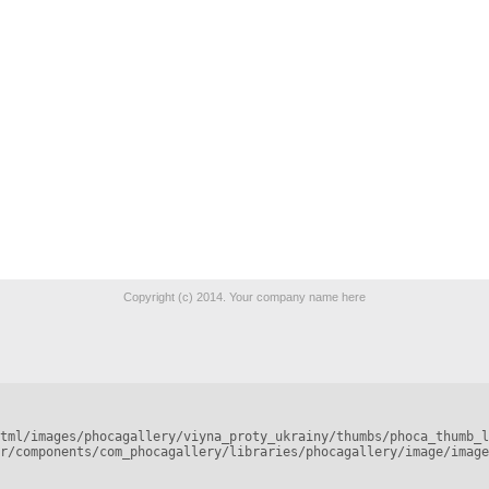
Copyright (c) 2014. Your company name here
tml/images/phocagallery/viyna_proty_ukrainy/thumbs/phoca_thumb_l
r/components/com_phocagallery/libraries/phocagallery/image/image