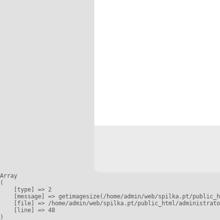
Array

(

    [type] => 2

    [message] => getimagesize(/home/admin/web/spilka.pt/public_h
    [file] => /home/admin/web/spilka.pt/public_html/administrato
    [line] => 48
