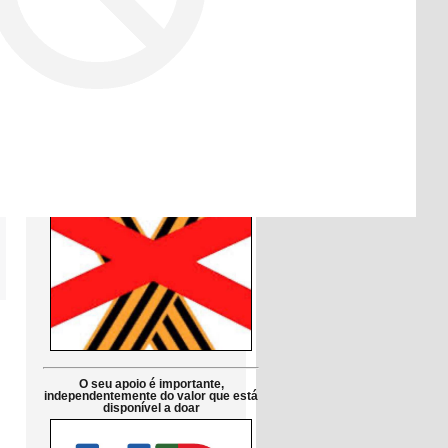
Друзі!
Просимо підтримати петицію до
Парламенту Португалії:
Заборонити використання символів
російської агресії в публічній сфері
в Португалії
Petição pública Ao Parlamento de
Portugal: Proibir em Portugal os
símbolos da agressão russa
O seu apoio é importante,
independentemente do valor que está
disponível a doar