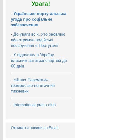
Увага!
-
Українсько-португальська
угода про соціальне
забезпечення
-
До уваги всіх, хто оновлює
або отримує водійські
посвідчення в Португалії
-
У відпустку в Україну
власним автотранспортом до
60 днів
-
«Шлях Перемоги» -
громадсько-політичний
тижневик
-
International press-club
Отримати новини на Email