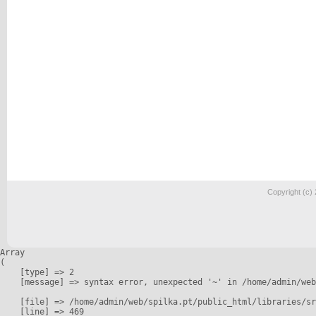
Copyright (c)
Array

(

    [type] => 2

    [message] => syntax error, unexpected '~' in /home/admin/web
    [file] => /home/admin/web/spilka.pt/public_html/libraries/sr
    [line] => 469
