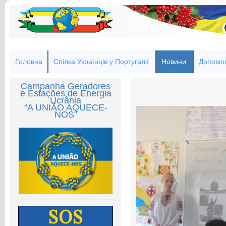
Головна
Спілка Українців у Португалії
Новини
Допомог
Campanha Geradores
e Estações de Energia
Ucrânia
“A UNIÃO AQUECE-
NOS”