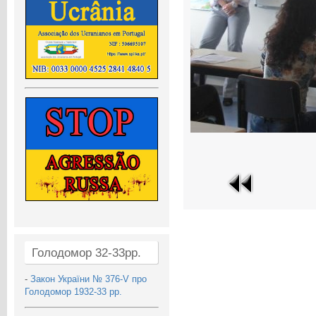
Голодомор 32-33рр.
-
Закон України № 376-V про
Голодомор 1932-33 рр.