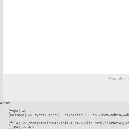
Copyright (c)
Array

(

    [type] => 2

    [message] => syntax error, unexpected '~' in /home/admin/web
    [file] => /home/admin/web/spilka.pt/public_html/libraries/sr
    [line] => 469
