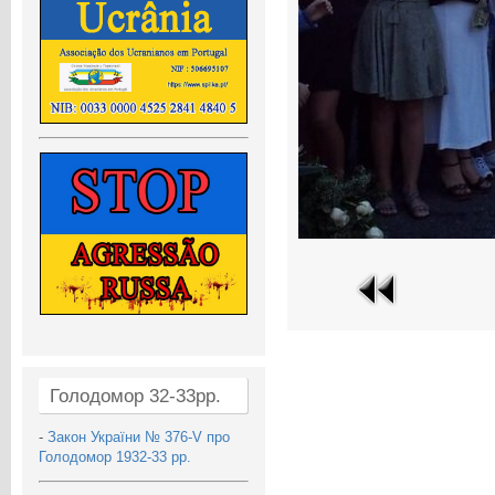
Голодомор 32-33рр.
-
Закон України № 376-V про
Голодомор 1932-33 рр.