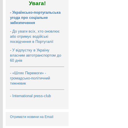
Увага!
-
Українсько-португальська
угода про соціальне
забезпечення
-
До уваги всіх, хто оновлює
або отримує водійські
посвідчення в Португалії
-
У відпустку в Україну
власним автотранспортом до
60 днів
-
«Шлях Перемоги» -
громадсько-політичний
тижневик
-
International press-club
Отримати новини на Email