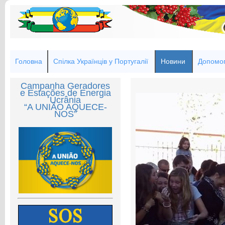
Головна
Спілка Українців у Португалії
Новини
Допомог
Campanha Geradores
e Estações de Energia
Ucrânia
“A UNIÃO AQUECE-
NOS”