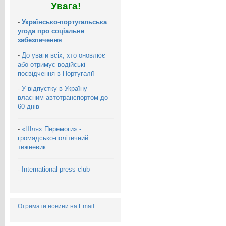
Увага!
-
Українсько-португальська
угода про соціальне
забезпечення
-
До уваги всіх, хто оновлює
або отримує водійські
посвідчення в Португалії
-
У відпустку в Україну
власним автотранспортом до
60 днів
-
«Шлях Перемоги» -
громадсько-політичний
тижневик
-
International press-club
Отримати новини на Email