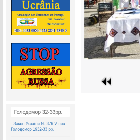
Голодомор 32-33рр.
-
Закон України № 376-V про
Голодомор 1932-33 рр.