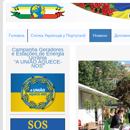
Головна
Спілка Українців у Португалії
Новини
Допомог
Campanha Geradores
e Estações de Energia
Ucrânia
“A UNIÃO AQUECE-
NOS”