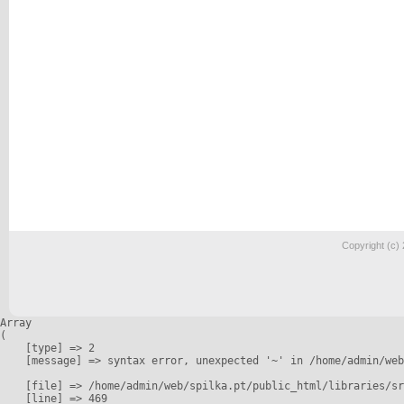
Copyright (c)
Array

(

    [type] => 2

    [message] => syntax error, unexpected '~' in /home/admin/web
    [file] => /home/admin/web/spilka.pt/public_html/libraries/sr
    [line] => 469
