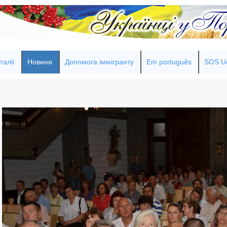
галії
Новини
Допомога іммігранту
Em português
SOS Uc