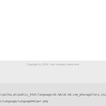
Copyright (c) 2014. Your company name here
/spilka.pt/public_html/language/uk-UA/uk-UA.com_phocagallery.ini
c/Language/LanguageHelper.php
