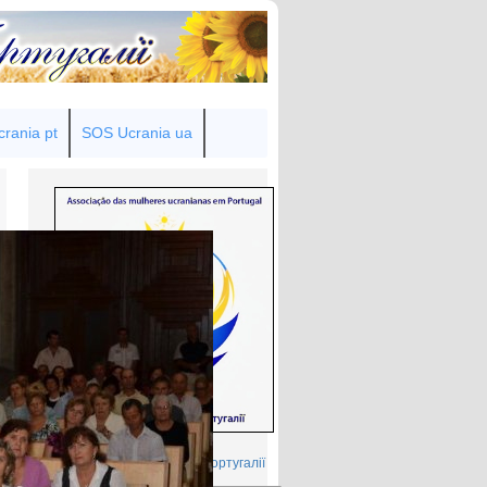
rania pt
SOS Ucrania ua
Товариство українок у Португалії