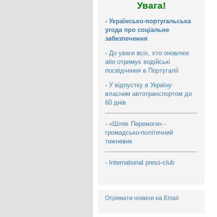
Увага!
-
Українсько-португальська
угода про соціальне
забезпечення
-
До уваги всіх, хто оновлює
або отримує водійські
посвідчення в Португалії
-
У відпустку в Україну
власним автотранспортом до
60 днів
-
«Шлях Перемоги» -
громадсько-політичний
тижневик
-
International press-club
Отримати новини на Email