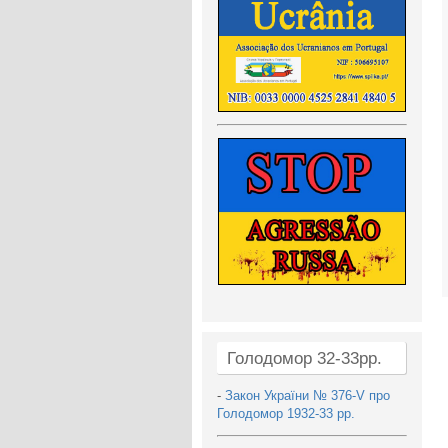
Голодомор 32-33рр.
-
Закон України № 376-V про
Голодомор 1932-33 рр.