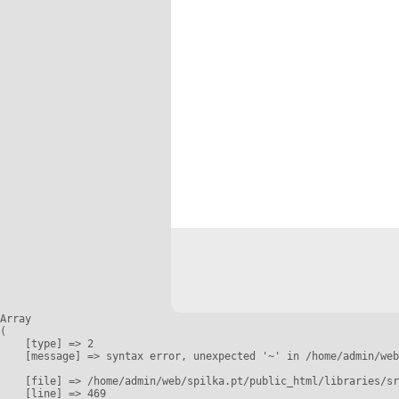
Array

(

    [type] => 2

    [message] => syntax error, unexpected '~' in /home/admin/web
    [file] => /home/admin/web/spilka.pt/public_html/libraries/sr
    [line] => 469
