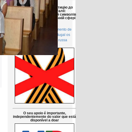
Друзі!
Просимо підтримати петицію до
Парламенту Португалії:
Заборонити використання символів
російської агресії в публічній сфері
в Португалії
Petição pública Ao Parlamento de
Portugal: Proibir em Portugal os
símbolos da agressão russa
O seu apoio é importante,
independentemente do valor que está
disponível a doar