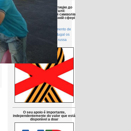
Друзі!
Просимо підтримати петицію до
Парламенту Португалії:
Заборонити використання символів
російської агресії в публічній сфері
в Португалії
Petição pública Ao Parlamento de
Portugal: Proibir em Portugal os
símbolos da agressão russa
O seu apoio é importante,
independentemente do valor que está
disponível a doar