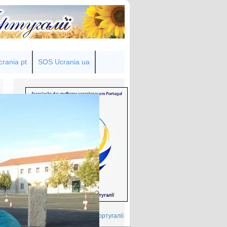
rania pt
SOS Ucrania ua
Товариство українок у Португалії