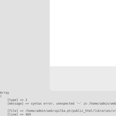
Array

(

    [type] => 2

    [message] => syntax error, unexpected '~' in /home/admin/web
    [file] => /home/admin/web/spilka.pt/public_html/libraries/sr
    [line] => 469
