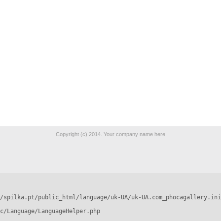
Copyright (c) 2014. Your company name here
/spilka.pt/public_html/language/uk-UA/uk-UA.com_phocagallery.ini
c/Language/LanguageHelper.php
