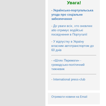
Увага!
-
Українсько-португальська
угода про соціальне
забезпечення
-
До уваги всіх, хто оновлює
або отримує водійські
посвідчення в Португалії
-
У відпустку в Україну
власним автотранспортом до
60 днів
-
«Шлях Перемоги» -
громадсько-політичний
тижневик
-
International press-club
Отримати новини на Email