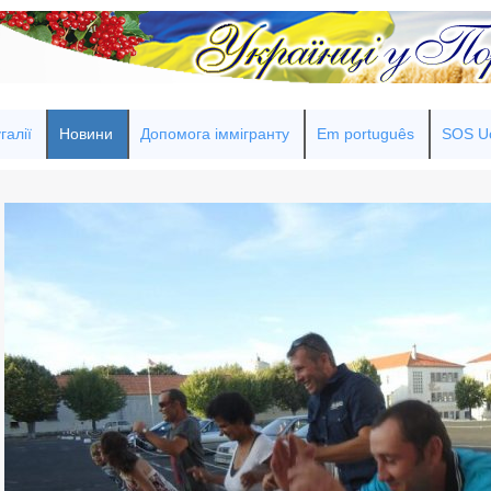
галії
Новини
Допомога іммігранту
Em português
SOS Uc