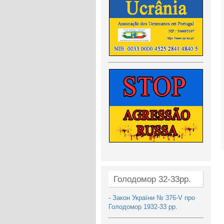
Голодомор 32-33рр.
-
Закон України № 376-V про
Голодомор 1932-33 рр.